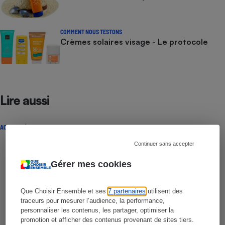
COMMENT NOUS TESTONS
Crèmes solaires visage - Le protocole
Lire aussi
ACTUALITÉ
Continuer sans accepter
Gérer mes cookies
Que Choisir Ensemble et ses
7 partenaires
utilisent des
traceurs pour mesurer l’audience, la performance,
personnaliser les contenus, les partager, optimiser la
promotion et afficher des contenus provenant de sites tiers.