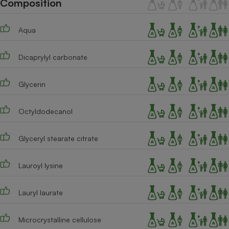
Composition
Téléphone mobile -
Smartphone
Plaque de cuisson à
Aqua
induction
Dicaprylyl carbonate
Climatiseur -
Ventilateur
Glycerin
Octyldodecanol
Antivirus
Climatiseur -
Glyceryl stearate citrate
Ventilateur
Lauroyl lysine
Lauryl laurate
Microcrystalline cellulose