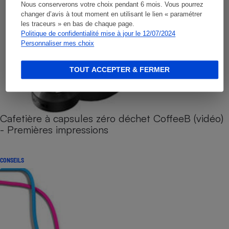
Nous conserverons votre choix pendant 6 mois. Vous pourrez
changer d’avis à tout moment en utilisant le lien « paramétrer
les traceurs » en bas de chaque page.
Politique de confidentialité mise à jour le 12/07/2024
Personnaliser mes choix
TOUT ACCEPTER & FERMER
Cafetière à capsules zéro déchet CoffeeB (vidéo)
- Premières impressions
CONSEILS