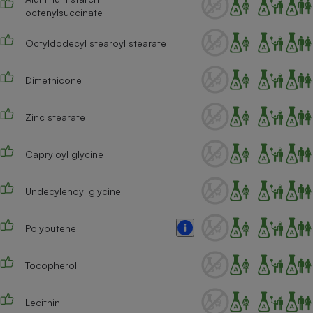
Téléphone mobile -
octenylsuccinate
Smartphone
Plaque de cuisson à
induction
Octyldodecyl stearoyl stearate
Dimethicone
Climatiseur -
Ventilateur
Zinc stearate
Capryloyl glycine
Antivirus
Climatiseur -
Undecylenoyl glycine
Ventilateur
Polybutene
Tocopherol
Lecithin