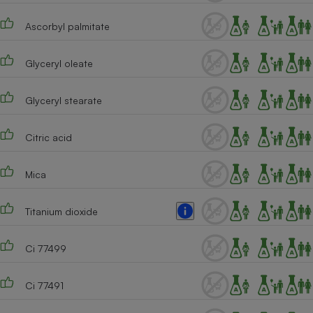
Cafetière à expressos
Ascorbyl palmitate
Glyceryl oleate
Glyceryl stearate
Citric acid
Robot ménager
Mica
Titanium dioxide
Ci 77499
Ci 77491