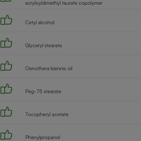
Radiateur électrique
acryloyldimethyl taurate copolymer
Cetyl alcohol
Téléphone mobile -
Smartphone
Plaque de cuisson à
induction
Glyceryl stearate
Climatiseur -
Oenothera biennis oil
Ventilateur
Peg-75 stearate
Antivirus
Climatiseur -
Ventilateur
Tocopheryl acetate
Phenylpropanol