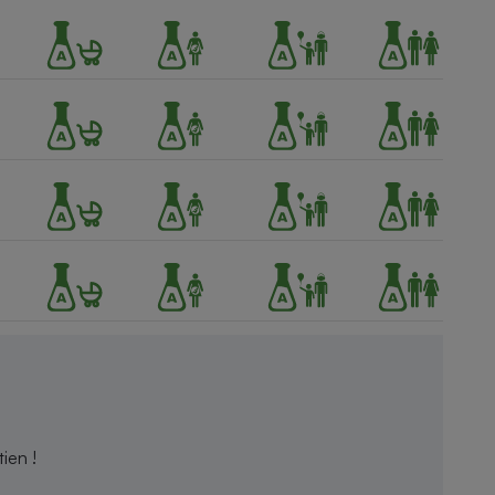
ien !