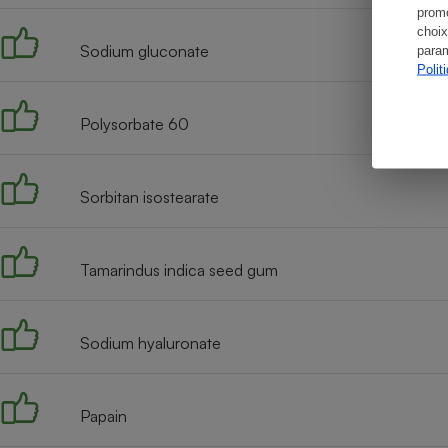
promo
choix
Sodium gluconate
param
Polit
Polysorbate 60
Sorbitan isostearate
Tamarindus indica seed gum
Sodium hyaluronate
Papain