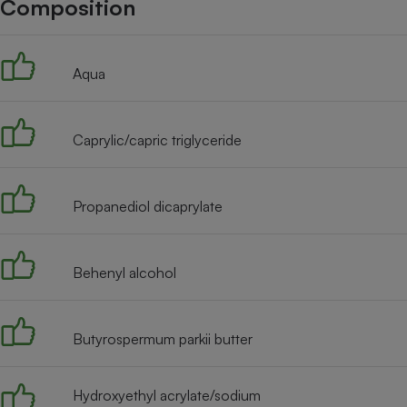
Composition
Internet
Gros électroménager
Téléphonie
Aqua
Petit électroménager 
Complément
alimentaire
Mutuelle
Assurance emprunteu
Caprylic/capric triglyceride
Propanediol dicaprylate
Matelas
Champa
boutei
Banque 
Behenyl alcohol
Téléviseur
Antimoustique
Lave-linge
Butyrospermum parkii butter
Hydroxyethyl acrylate/sodium