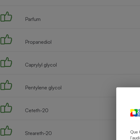
Parfum
Cafetière à expresso
Propanediol
Caprylyl glycol
Pentylene glycol
Robot ménager
Ceteth-20
Que 
Steareth-20
l’aud