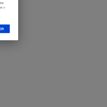
tre
en «
ER