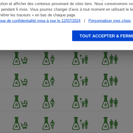
tion et afficher des contenus provenant de sites tiers. Nous conserverons vo
 pendant 6 mois. Vous pourrez changer d’avis à tout moment en utilisant le li
étrer les traceurs » en bas de chaque page.
ique de confidentialité mise à jour le 12/07/2024
|
Personnaliser mes choix
TOUT ACCEPTER & FERM