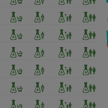
Électricité - Gaz
Appareil photo
numérique
Four encastrable
Lessive
Aspirateur