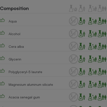
Téléphone mobile -
Smartphone
Composition
Plaque de cuisson à
induction
Aqua
Alcohol
Climatiseur -
Ventilateur
Cera alba
Antivirus
Glycerin
Climatiseur -
Ventilateur
Polyglyceryl-5 laurate
Magnesium aluminum silicate
Acacia senegal gum