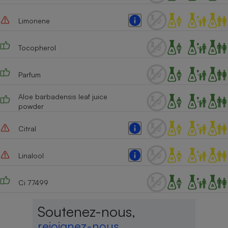
Limonene
Tocopherol
Parfum
Aloe barbadensis leaf juice
powder
Citral
Linalool
Ci 77499
Soutenez-nous,
rejoignez-nous,