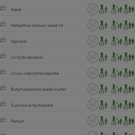
Téléphone mobile -
Smartphone
Aqua
Plaque de cuisson à
induction
Helianthus annuus seed oil
Glycerin
Climatiseur -
Ventilateur
Octyldodecanol
Antivirus
Coco-caprylate/caprate
Climatiseur -
Ventilateur
Butyrospermum parkii butter
Sucrose polystearate
Parfum