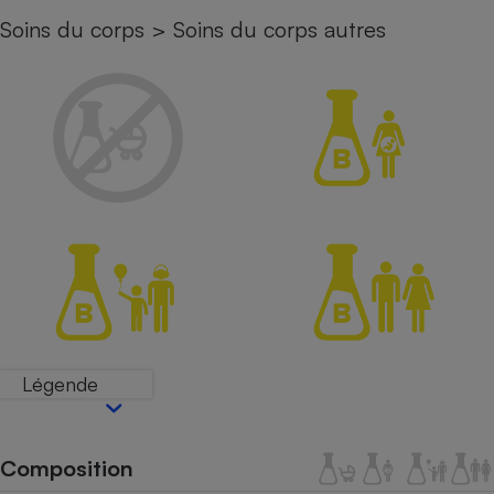
Soins du corps
>
Soins du corps autres
Petit électroménager - U
Complément
alimentaire
Mutuelle
Assurance emprunteur
Matelas
Champagne
bouteille
Banque en 
Téléviseur
Antimoustique
Lave-linge
Légende
Radiateur électrique
Composition