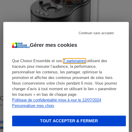
Continuer sans accepter
Gérer mes cookies
Que Choisir Ensemble et ses
7 partenaires
utilisent des
traceurs pour mesurer l’audience, la performance,
personnaliser les contenus, les partager, optimiser la
promotion et afficher des contenus provenant de sites tiers.
Nous conserverons votre choix pendant 6 mois. Vous pourrez
changer d’avis à tout moment en utilisant le lien « paramétrer
les traceurs » en bas de chaque page.
Cafetière à capsules zéro déchet CoffeeB (vidéo)
Politique de confidentialité mise à jour le 12/07/2024
- Premières impressions
Personnaliser mes choix
TOUT ACCEPTER & FERMER
CONSEILS