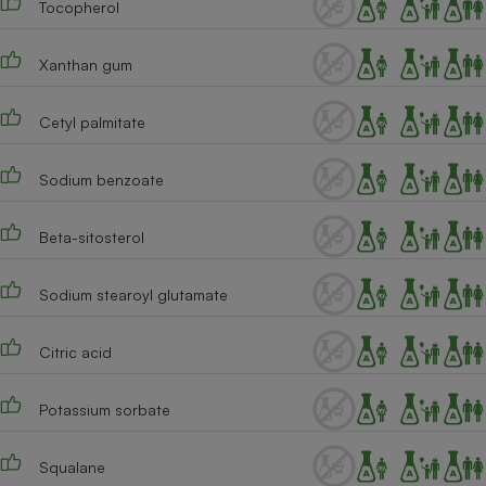
Tocopherol
Cafetière à expressos
Xanthan gum
Cetyl palmitate
Sodium benzoate
Beta-sitosterol
Robot ménager
Sodium stearoyl glutamate
Citric acid
Potassium sorbate
Squalane