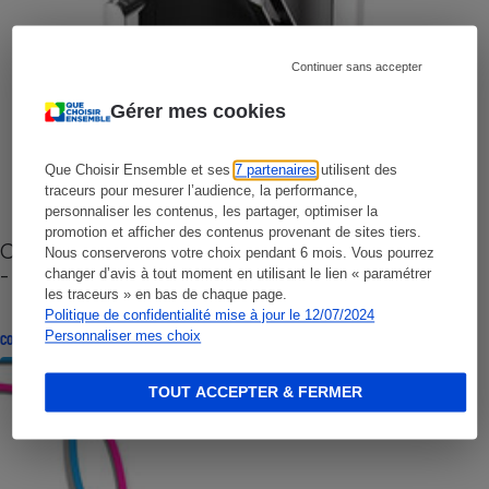
Continuer sans accepter
Gérer mes cookies
Que Choisir Ensemble et ses
7 partenaires
utilisent des
traceurs pour mesurer l’audience, la performance,
personnaliser les contenus, les partager, optimiser la
promotion et afficher des contenus provenant de sites tiers.
Cafetière à capsules zéro déchet CoffeeB (vidéo)
Nous conserverons votre choix pendant 6 mois. Vous pourrez
- Premières impressions
changer d’avis à tout moment en utilisant le lien « paramétrer
les traceurs » en bas de chaque page.
Politique de confidentialité mise à jour le 12/07/2024
Personnaliser mes choix
CONSEILS
TOUT ACCEPTER & FERMER