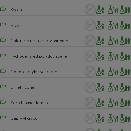
Téléphone mobile -
Smartphone
Kaolin
Plaque de cuisson à
induction
Mica
Calcium aluminum borosilicate
Climatiseur -
Ventilateur
Hydrogenated polydodecene
Antivirus
Coco-caprylate/caprate
Climatiseur -
Ventilateur
Dimethicone
Sorbitan isostearate
Caprylyl glycol