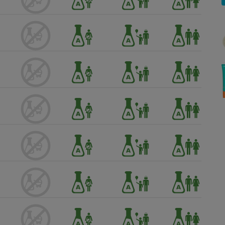
Électricité - Gaz
Appareil photo
numérique
Four encastrable
Lessive
Aspirateur