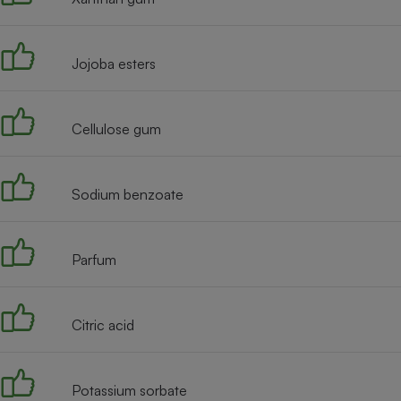
Radiateur électrique
Jojoba esters
Téléphone mobile -
Smartphone
Plaque de cuisson à
induction
Cellulose gum
Climatiseur -
Sodium benzoate
Ventilateur
Parfum
Antivirus
Climatiseur -
Ventilateur
Citric acid
Potassium sorbate