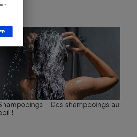
en «
UIDE D'ACHAT
ER
Shampooings - Des shampooings au
poil !