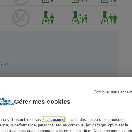
s
Réfrigérateur
 Que
Continuer sans accept
Gérer mes cookies
Choisir Ensemble et ses
7 partenaires
utilisent des traceurs pour mesurer
ience, la performance, personnaliser les contenus, les partager, optimiser la
tion et afficher des contenus provenant de sites tiers. Nous conserverons vo