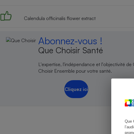
Calendula officinalis flower extract
Cafetière à expresso
Abonnez-vous !
Que Choisir Santé
L'expertise, l'indépendance et l'objectivité de
Choisir Ensemble pour votre santé.
Robot ménager
Cliquez ici
Que 
l’aud
promo