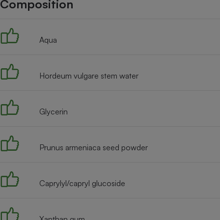
Composition
Internet
Gros électroménager
Téléphonie
Aqua
Petit électroménager 
Complément
alimentaire
Mutuelle
Assurance emprunteu
Hordeum vulgare stem water
Glycerin
Matelas
Champa
boutei
Banque 
Prunus armeniaca seed powder
Téléviseur
Antimoustique
Lave-linge
Caprylyl/capryl glucoside
Xanthan gum