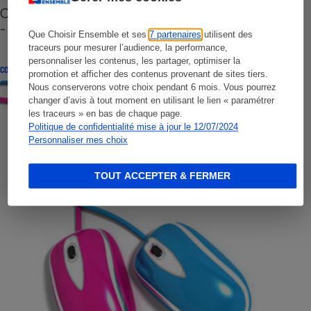
Cafetière à capsules zéro déchet CoffeeB (vidéo)
- Premières impressions
Que Choisir Ensemble et ses
7 partenaires
utilisent des
traceurs pour mesurer l’audience, la performance,
personnaliser les contenus, les partager, optimiser la
CONSEILS
promotion et afficher des contenus provenant de sites tiers.
Nous conserverons votre choix pendant 6 mois. Vous pourrez
changer d’avis à tout moment en utilisant le lien « paramétrer
les traceurs » en bas de chaque page.
Politique de confidentialité mise à jour le 12/07/2024
Personnaliser mes choix
TOUT ACCEPTER & FERMER