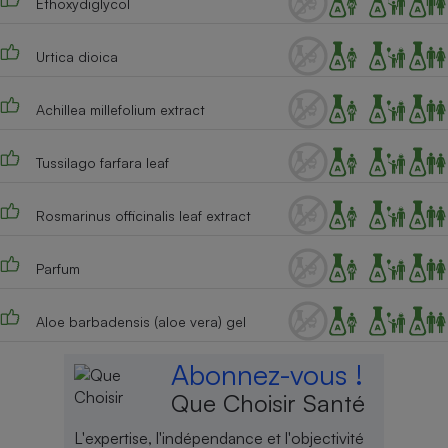
Ethoxydiglycol
Cafetière à expressos
Urtica dioica
Achillea millefolium extract
Tussilago farfara leaf
Rosmarinus officinalis leaf extract
Robot ménager
Parfum
Aloe barbadensis (aloe vera) gel
Abonnez-vous !
Que Choisir Santé
L'expertise, l'indépendance et l'objectivité