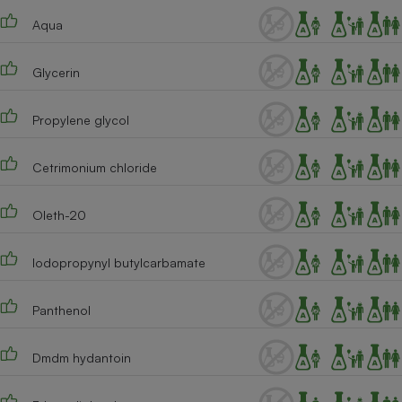
Téléphone mobile -
Smartphone
Aqua
Plaque de cuisson à
induction
Glycerin
Propylene glycol
Climatiseur -
Ventilateur
Cetrimonium chloride
Antivirus
Oleth-20
Climatiseur -
Ventilateur
Iodopropynyl butylcarbamate
Panthenol
Dmdm hydantoin