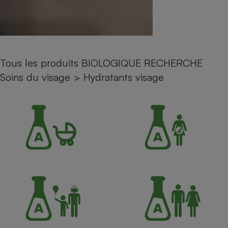
Petit électroménager - U
Complément
alimentaire
Mutuelle
Assurance emprunteur
Tous les produits BIOLOGIQUE RECHERCHE
Soins du visage
>
Hydratants visage
Matelas
Champagne
bouteille
Banque en 
Téléviseur
Antimoustique
Lave-linge
Radiateur électrique