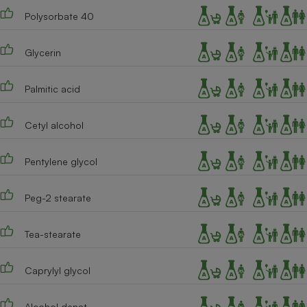
Polysorbate 40
Cafetière à expressos
Glycerin
Palmitic acid
Cetyl alcohol
Robot ménager
Pentylene glycol
Peg-2 stearate
Tea-stearate
Caprylyl glycol
Alcohol denat.