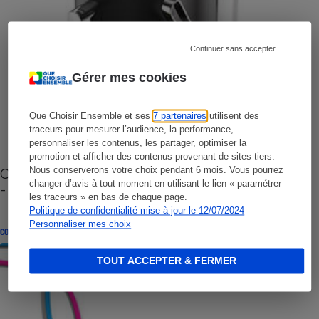
Continuer sans accepter
Gérer mes cookies
Que Choisir Ensemble et ses
7 partenaires
utilisent des
traceurs pour mesurer l’audience, la performance,
personnaliser les contenus, les partager, optimiser la
promotion et afficher des contenus provenant de sites tiers.
Cafetière à capsules zéro déchet CoffeeB (vidéo)
Nous conserverons votre choix pendant 6 mois. Vous pourrez
changer d’avis à tout moment en utilisant le lien « paramétrer
- Premières impressions
les traceurs » en bas de chaque page.
Politique de confidentialité mise à jour le 12/07/2024
Personnaliser mes choix
CONSEILS
TOUT ACCEPTER & FERMER