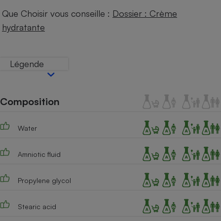
Téléphone mobile -
Que Choisir vous conseille :
Dossier : Crème
Smartphone
Plaque de cuisson à
hydratante
induction
Légende
Climatiseur -
Ventilateur
Composition
Antivirus
Water
Climatiseur -
Ventilateur
Amniotic fluid
Propylene glycol
Stearic acid