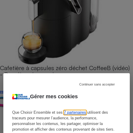
Cafetière à capsules zéro déchet CoffeeB (vidéo)
- Premières impressions
Continuer sans accepter
CONSEILS
Gérer mes cookies
Que Choisir Ensemble et ses
7 partenaires
utilisent des
traceurs pour mesurer l’audience, la performance,
personnaliser les contenus, les partager, optimiser la
promotion et afficher des contenus provenant de sites tiers.