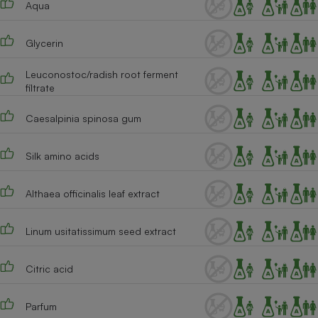
Aqua
Téléphone mobile -
Smartphone
Plaque de cuisson à
induction
Glycerin
Leuconostoc/radish root ferment
filtrate
Climatiseur -
Ventilateur
Caesalpinia spinosa gum
Silk amino acids
Antivirus
Climatiseur -
Althaea officinalis leaf extract
Ventilateur
Linum usitatissimum seed extract
Citric acid
Parfum