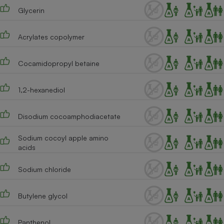
Glycerin
Cafetière à expressos
Acrylates copolymer
Cocamidopropyl betaine
1,2-hexanediol
Disodium cocoamphodiacetate
Robot ménager
Sodium cocoyl apple amino
acids
Sodium chloride
Butylene glycol
Panthenol