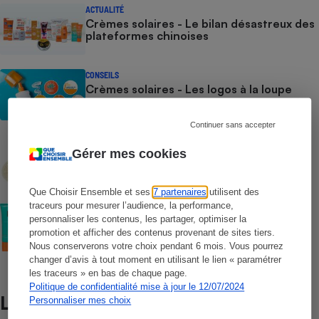
ACTUALITÉ
Crèmes solaires - Le bilan désastreux des
plateformes chinoises
CONSEILS
Crèmes solaires - Les logos à la loupe
Continuer sans accepter
COMMENT NOUS TESTONS
Gérer mes cookies
Crèmes solaires - Le protocole
Que Choisir Ensemble et ses
7 partenaires
utilisent des
traceurs pour mesurer l’audience, la performance,
COMMENT NOUS TESTONS
Crèmes solaires visage - Le protocole
personnaliser les contenus, les partager, optimiser la
promotion et afficher des contenus provenant de sites tiers.
Nous conserverons votre choix pendant 6 mois. Vous pourrez
changer d’avis à tout moment en utilisant le lien « paramétrer
les traceurs » en bas de chaque page.
Politique de confidentialité mise à jour le 12/07/2024
Lire aussi
Personnaliser mes choix