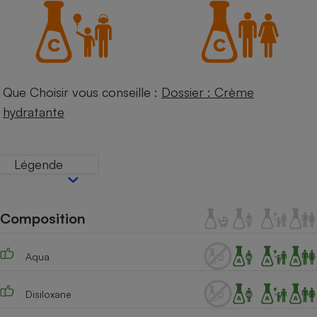
Téléphone mobile -
Smartphone
Plaque de cuisson à
induction
Que Choisir vous conseille :
Dossier : Crème
Climatiseur -
hydratante
Ventilateur
Antivirus
Légende
Climatiseur -
Ventilateur
Composition
Aqua
Disiloxane