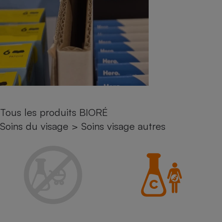
Petit électroménager - U
Complément
alimentaire
Mutuelle
Assurance emprunteur
Matelas
Champagne
bouteille
Tous les produits BIORÉ
Banque en 
Soins du visage
>
Soins visage autres
Téléviseur
Antimoustique
Lave-linge
Radiateur électrique