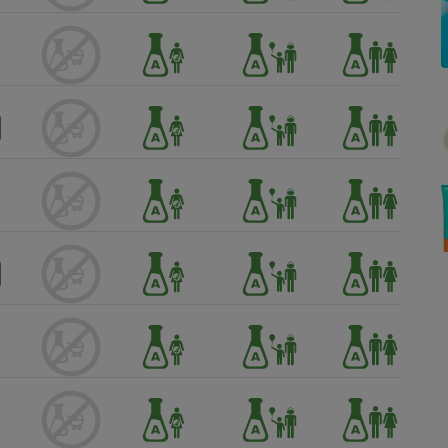
Électricité - Gaz
Appareil photo
numérique
Four encastrable
Lessive
Aspirateur