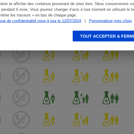
tion et afficher des contenus provenant de sites tiers. Nous conserverons vo
 pendant 6 mois. Vous pourrez changer d’avis à tout moment en utilisant le li
étrer les traceurs » en bas de chaque page.
ique de confidentialité mise à jour le 12/07/2024
|
Personnaliser mes choix
TOUT ACCEPTER & FERM