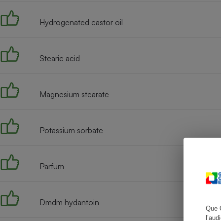
Hydrogenated castor oil
Cafetière à expresso
Stearic acid
Magnesium stearate
Potassium sorbate
Robot ménager
Parfum
Dmdm hydantoin
Que 
l’aud