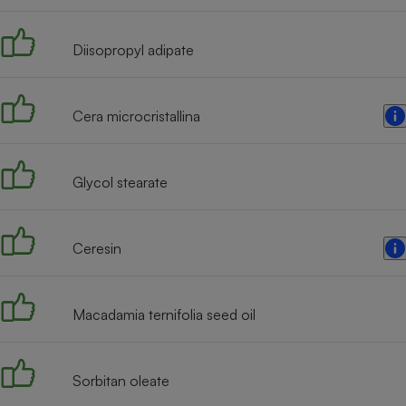
Radiateur électrique
Diisopropyl adipate
Téléphone mobile -
Smartphone
Plaque de cuisson à
induction
Cera microcristallina
Glycol stearate
Climatiseur -
Ventilateur
Ceresin
Antivirus
Climatiseur -
Ventilateur
Macadamia ternifolia seed oil
Sorbitan oleate