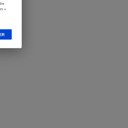
tre
en «
ER