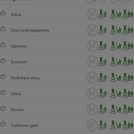
Téléphone mobile -
Smartphone
Plaque de cuisson à
Aqua
induction
Zinc hydroxyapatite
Climatiseur -
Glycerin
Ventilateur
Sorbitol
Antivirus
Hydrated silica
Climatiseur -
Ventilateur
Silica
Aroma
Cellulose gum