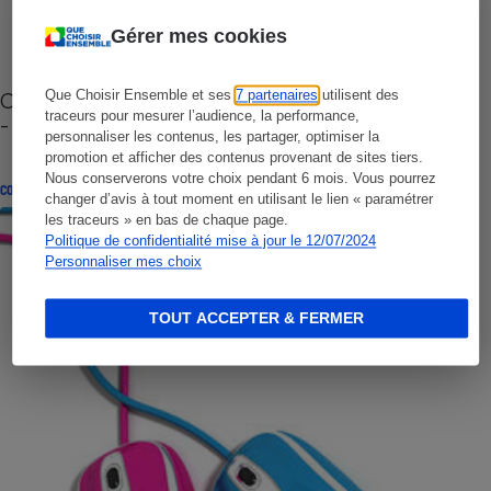
Gérer mes cookies
Cafetière à capsules zéro déchet CoffeeB (vidéo)
Que Choisir Ensemble et ses
7 partenaires
utilisent des
traceurs pour mesurer l’audience, la performance,
- Premières impressions
personnaliser les contenus, les partager, optimiser la
promotion et afficher des contenus provenant de sites tiers.
Nous conserverons votre choix pendant 6 mois. Vous pourrez
CONSEILS
changer d’avis à tout moment en utilisant le lien « paramétrer
les traceurs » en bas de chaque page.
Politique de confidentialité mise à jour le 12/07/2024
Personnaliser mes choix
TOUT ACCEPTER & FERMER