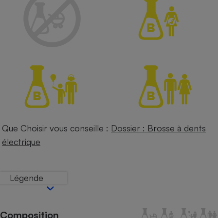
Petit électroménager - U
Complément
alimentaire
Mutuelle
Assurance emprunteur
Matelas
Champagne
bouteille
Banque en 
Téléviseur
Que Choisir vous conseille :
Dossier : Brosse à dents
Antimoustique
électrique
Lave-linge
Légende
Radiateur électrique
Composition