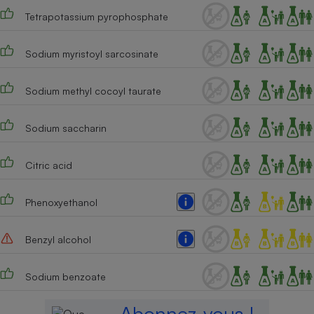
Tetrapotassium pyrophosphate
Cafetière à expressos
Sodium myristoyl sarcosinate
Sodium methyl cocoyl taurate
Sodium saccharin
Robot ménager
Citric acid
Phenoxyethanol
Benzyl alcohol
Sodium benzoate
Abonnez-vous !