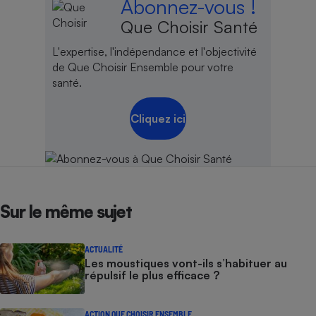
Abonnez-vous !
Que Choisir Santé
Cafetière à expressos
L'expertise, l'indépendance et l'objectivité
de Que Choisir Ensemble pour votre
santé.
Cliquez ici
Robot ménager
Sur le même sujet
ACTUALITÉ
Les moustiques vont-ils s’habituer au
répulsif le plus efficace ?
ACTION QUE CHOISIR ENSEMBLE