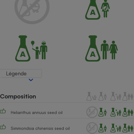
Petit électroménager - U
Complément
alimentaire
Mutuelle
Assurance emprunteur
Matelas
Champagne
bouteille
Banque en 
Légende
Téléviseur
Antimoustique
Lave-linge
Composition
Helianthus annuus seed oil
Radiateur électrique
Simmondsia chinensis seed oil