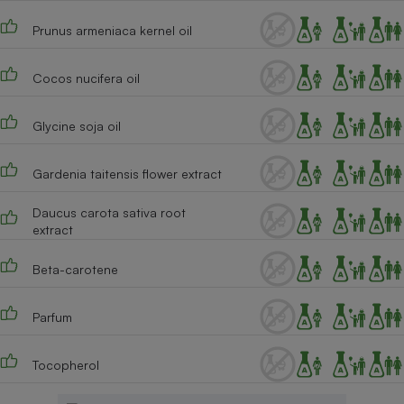
Téléphone mobile -
Smartphone
Prunus armeniaca kernel oil
Plaque de cuisson à
induction
Cocos nucifera oil
Glycine soja oil
Climatiseur -
Ventilateur
Gardenia taitensis flower extract
Antivirus
Daucus carota sativa root
extract
Climatiseur -
Ventilateur
Beta-carotene
Parfum
Tocopherol