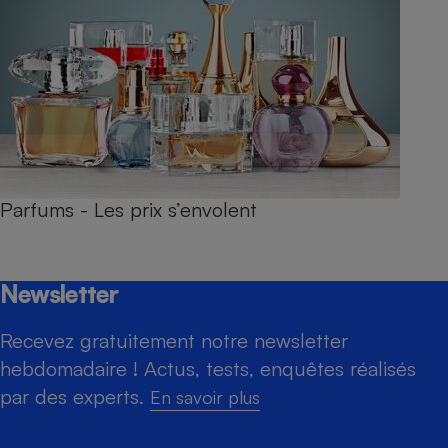
Parfums - Les prix s’envolent
Newsletter
Recevez gratuitement notre newsletter
hebdomadaire ! Actus, tests, enquêtes réalisés
par des experts.
En savoir plus