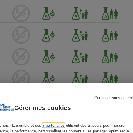
s
Réfrigérateur
Continuer sans accept
Gérer mes cookies
Choisir Ensemble et ses
7 partenaires
utilisent des traceurs pour mesurer
ience, la performance, personnaliser les contenus, les partager, optimiser la