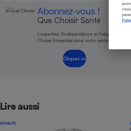
promo
Abonnez-vous !
choix
param
Que Choisir Santé
Polit
L'expertise, l'indépendance et l'objectivité de
Choisir Ensemble pour votre santé.
Cliquez ici
Lire aussi
ACTUALITÉ