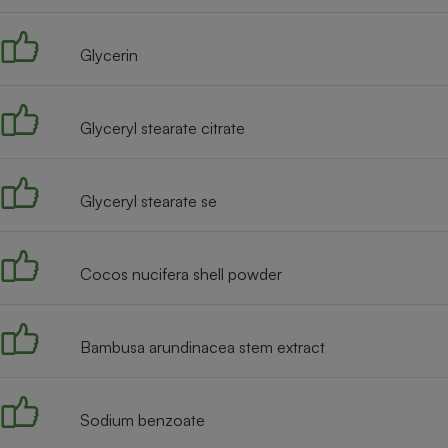
Radiateur électrique
Glycerin
Téléphone mobile -
Smartphone
Plaque de cuisson à
induction
Glyceryl stearate citrate
Glyceryl stearate se
Climatiseur -
Ventilateur
Cocos nucifera shell powder
Antivirus
Climatiseur -
Ventilateur
Bambusa arundinacea stem extract
Sodium benzoate