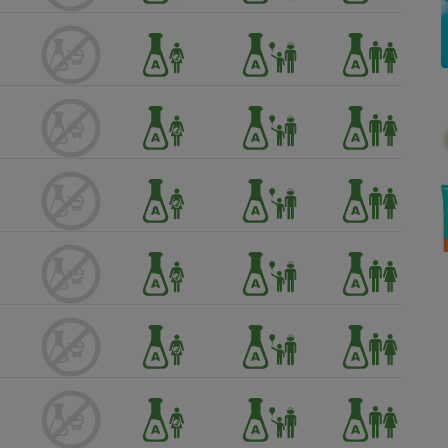
Électricité - Gaz
Appareil photo
numérique
Four encastrable
Lessive
Aspirateur