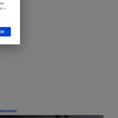
tre
en «
ER
UIDE D'ACHAT