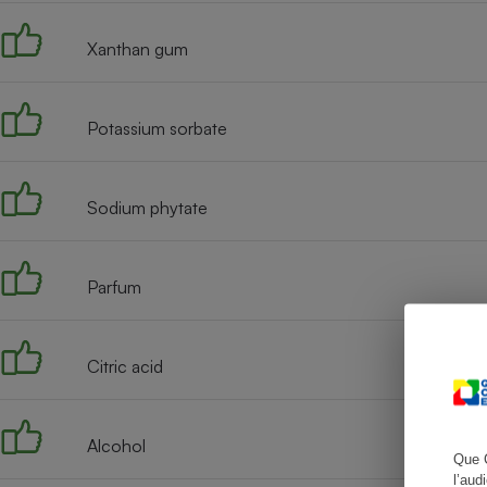
Xanthan gum
Cafetière à expresso
Potassium sorbate
Sodium phytate
Parfum
Robot ménager
Citric acid
Alcohol
Que 
l’aud