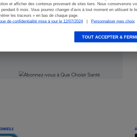
tion et afficher des contenus provenant de sites tiers. Nous conserverons vo
 pendant 6 mois. Vous pourrez changer d’avis à tout moment en utilisant le li
étrer les traceurs » en bas de chaque page.
ique de confidentialité mise à jour le 12/07/2024
|
Personnaliser mes choix
 Que
TOUT ACCEPTER & FERM
CONSEILS
G