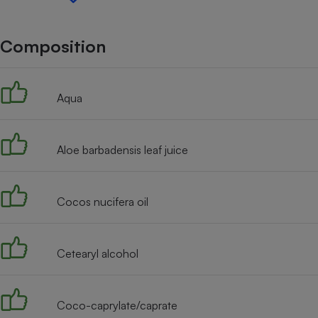
Internet
Gros électroménager
Téléphonie
Composition
Petit électroménager 
Complément
alimentaire
Aqua
Mutuelle
Assurance emprunteu
Aloe barbadensis leaf juice
Matelas
Champa
boutei
Cocos nucifera oil
Banque 
Téléviseur
Antimoustique
Lave-linge
Cetearyl alcohol
Coco-caprylate/caprate