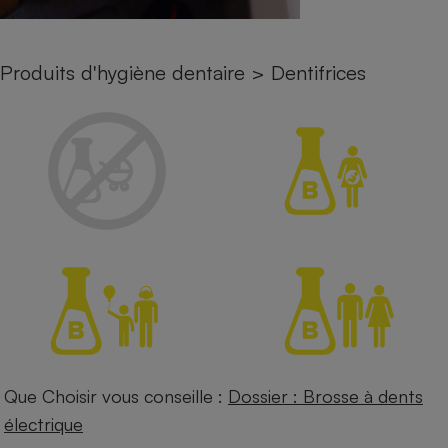
Petit électroménager - U
Complément
alimentaire
Produits d'hygiène dentaire
>
Dentifrices
Mutuelle
Assurance emprunteur
Matelas
Champagne
bouteille
Banque en 
Téléviseur
Antimoustique
Lave-linge
Radiateur électrique
Que Choisir vous conseille :
Dossier : Brosse à dents
électrique