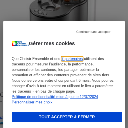
Continuer sans accepter
Gérer mes cookies
Que Choisir Ensemble et ses
7 partenaires
utilisent des
traceurs pour mesurer l’audience, la performance,
personnaliser les contenus, les partager, optimiser la
promotion et afficher des contenus provenant de sites tiers.
Nous conserverons votre choix pendant 6 mois. Vous pourrez
changer d’avis à tout moment en utilisant le lien « paramétrer
les traceurs » en bas de chaque page.
Cafetière à capsules zéro déchet CoffeeB (vidéo)
Politique de confidentialité mise à jour le 12/07/2024
- Premières impressions
Personnaliser mes choix
TOUT ACCEPTER & FERMER
CONSEILS