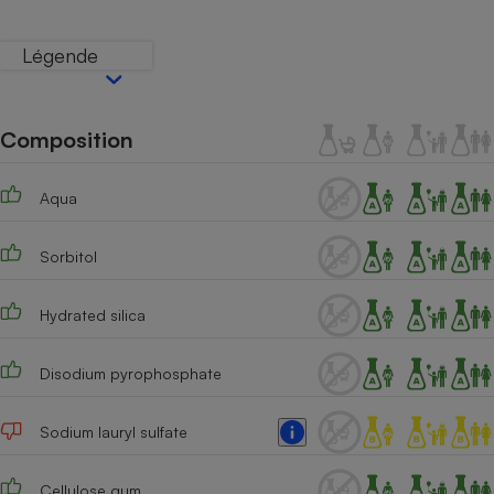
Téléphone mobile -
Smartphone
Plaque de cuisson à
Légende
induction
Composition
Climatiseur -
Ventilateur
Aqua
Antivirus
Sorbitol
Climatiseur -
Ventilateur
Hydrated silica
Disodium pyrophosphate
Sodium lauryl sulfate
Cellulose gum