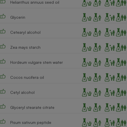
Helianthus annuus seed oil
Téléphone mobile -
Smartphone
Plaque de cuisson à
induction
Glycerin
Cetearyl alcohol
Climatiseur -
Ventilateur
Zea mays starch
Hordeum vulgare stem water
Antivirus
Climatiseur -
Cocos nucifera oil
Ventilateur
Cetyl alcohol
Glyceryl stearate citrate
Pisum sativum peptide