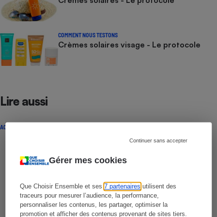
COMMENT NOUS TESTONS
Crèmes solaires visage - Le protocole
Lire aussi
ACTUALITÉ
Continuer sans accepter
Gérer mes cookies
Que Choisir Ensemble et ses
7 partenaires
utilisent des
traceurs pour mesurer l’audience, la performance,
personnaliser les contenus, les partager, optimiser la
promotion et afficher des contenus provenant de sites tiers.