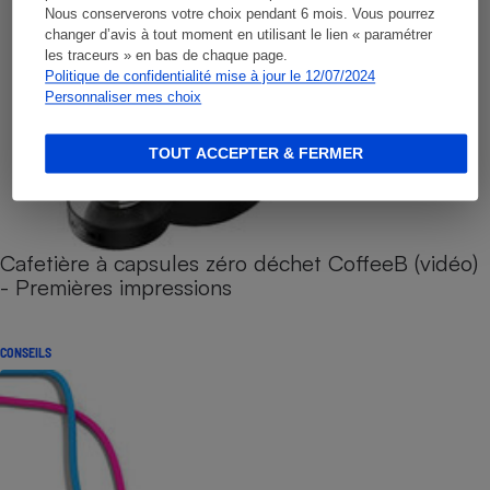
Nous conserverons votre choix pendant 6 mois. Vous pourrez
changer d’avis à tout moment en utilisant le lien « paramétrer
les traceurs » en bas de chaque page.
Politique de confidentialité mise à jour le 12/07/2024
Personnaliser mes choix
TOUT ACCEPTER & FERMER
Cafetière à capsules zéro déchet CoffeeB (vidéo)
- Premières impressions
CONSEILS