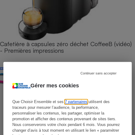
Cafetière à capsules zéro déchet CoffeeB (vidéo)
- Premières impressions
CONSEILS
Continuer sans accepter
Gérer mes cookies
Que Choisir Ensemble et ses
7 partenaires
utilisent des
traceurs pour mesurer l’audience, la performance,
personnaliser les contenus, les partager, optimiser la
promotion et afficher des contenus provenant de sites tiers.
Nous conserverons votre choix pendant 6 mois. Vous pourrez
changer d’avis à tout moment en utilisant le lien « paramétrer