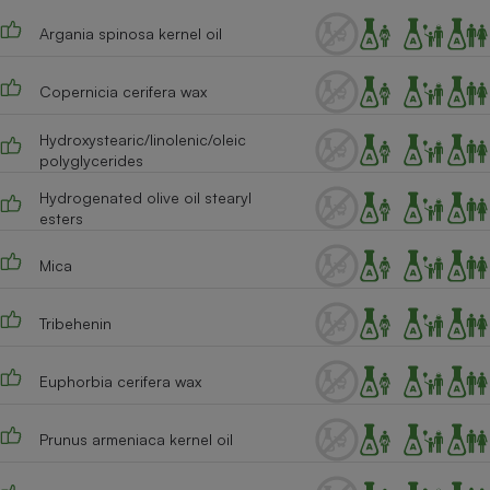
Téléphone mobile -
Smartphone
Argania spinosa kernel oil
Plaque de cuisson à
induction
Copernicia cerifera wax
Hydroxystearic/linolenic/oleic
Climatiseur -
polyglycerides
Ventilateur
Hydrogenated olive oil stearyl
esters
Antivirus
Mica
Climatiseur -
Ventilateur
Tribehenin
Euphorbia cerifera wax
Prunus armeniaca kernel oil