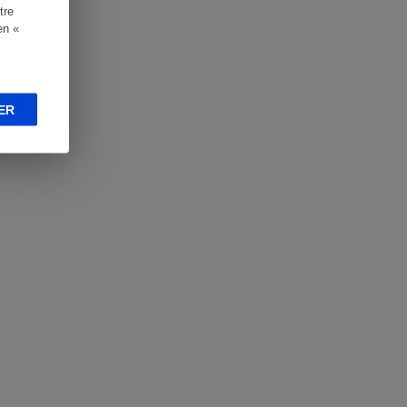
tre
en «
ER