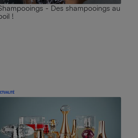
Shampooings - Des shampooings au
poil !
CTUALITÉ