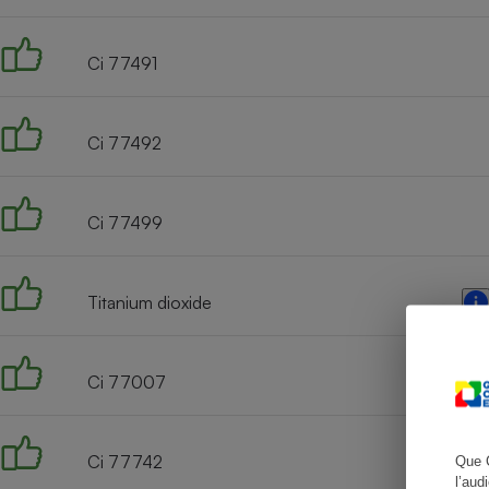
Ci 77491
Cafetière à expresso
Ci 77492
Ci 77499
Titanium dioxide
Robot ménager
Ci 77007
Ci 77742
Que 
l’aud