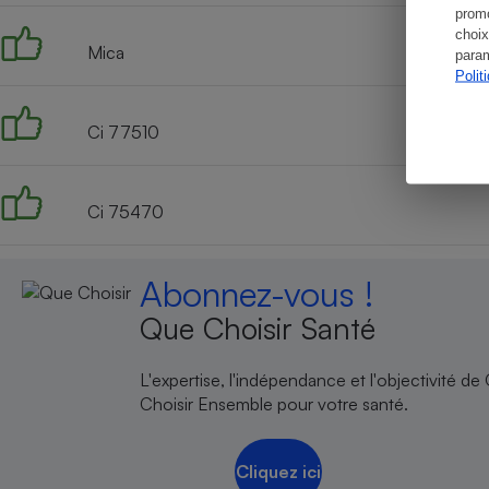
promo
choix
Mica
param
Polit
Ci 77510
Ci 75470
Abonnez-vous !
Que Choisir Santé
L'expertise, l'indépendance et l'objectivité de
Choisir Ensemble pour votre santé.
Cliquez ici