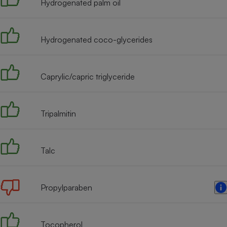
Hydrogenated palm oil
Internet
Gros électroménager
Téléphonie
Hydrogenated coco-glycerides
Petit électroménager 
Complément
alimentaire
Mutuelle
Caprylic/capric triglyceride
Assurance emprunteu
Tripalmitin
Matelas
Champa
boutei
Banque 
Talc
Téléviseur
Antimoustique
Lave-linge
Propylparaben
Tocopherol