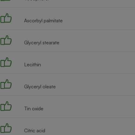
Radiateur électrique
Ascorbyl palmitate
Téléphone mobile -
Smartphone
Plaque de cuisson à
induction
Glyceryl stearate
Climatiseur -
Lecithin
Ventilateur
Glyceryl oleate
Antivirus
Climatiseur -
Ventilateur
Tin oxide
Citric acid