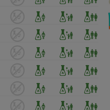
Électricité - Gaz
Appareil photo
numérique
Four encastrable
Lessive
Aspirateur