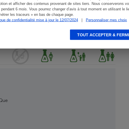
tion et afficher des contenus provenant de sites tiers. Nous conserverons vo
 pendant 6 mois. Vous pourrez changer d’avis à tout moment en utilisant le li
étrer les traceurs » en bas de chaque page.
ique de confidentialité mise à jour le 12/07/2024
|
Personnaliser mes choix
TOUT ACCEPTER & FERM
 Que