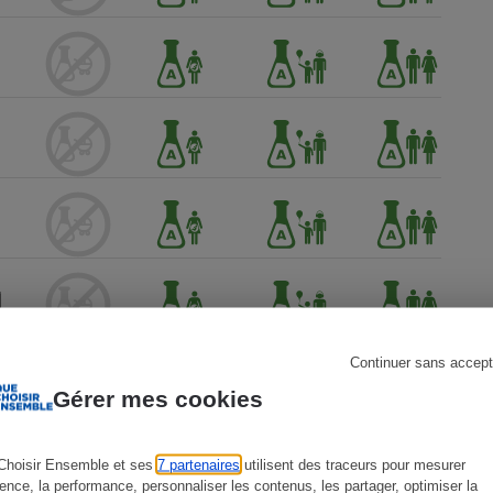
s
Réfrigérateur
Continuer sans accept
Gérer mes cookies
Choisir Ensemble et ses
7 partenaires
utilisent des traceurs pour mesurer
ience, la performance, personnaliser les contenus, les partager, optimiser la