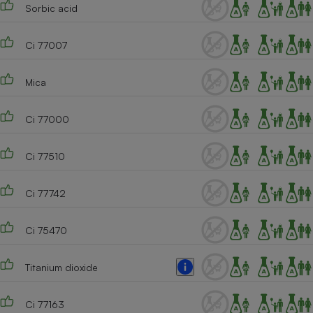
Sorbic acid
Cafetière à expressos
Ci 77007
Mica
Ci 77000
Ci 77510
Robot ménager
Ci 77742
Ci 75470
Titanium dioxide
Ci 77163