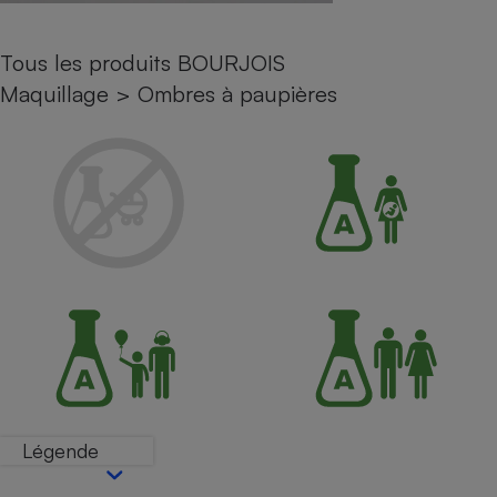
Petit électroménager - U
Complément
Tous les produits BOURJOIS
alimentaire
Mutuelle
Maquillage
>
Ombres à paupières
Assurance emprunteur
Matelas
Champagne
bouteille
Banque en 
Téléviseur
Antimoustique
Lave-linge
Radiateur électrique
Légende