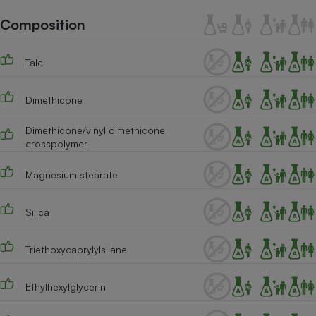
Téléphone mobile -
Smartphone
Composition
Plaque de cuisson à
induction
Talc
Dimethicone
Climatiseur -
Ventilateur
Dimethicone/vinyl dimethicone
crosspolymer
Antivirus
Magnesium stearate
Climatiseur -
Ventilateur
Silica
Triethoxycaprylylsilane
Ethylhexylglycerin