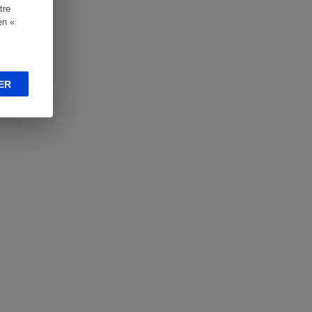
tre
en «
ER