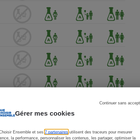
s
Réfrigérateur
Continuer sans accept
Gérer mes cookies
Choisir Ensemble et ses
7 partenaires
utilisent des traceurs pour mesurer
ience, la performance, personnaliser les contenus, les partager, optimiser la