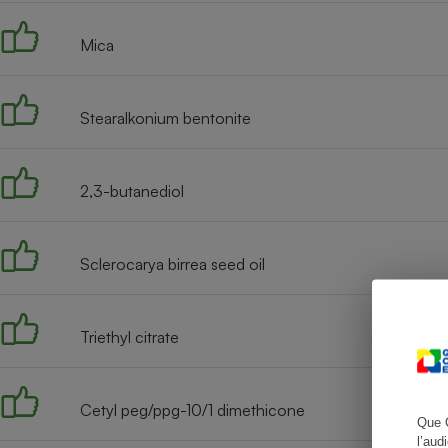
Mica
Cafetière à expresso
Stearalkonium bentonite
2,3-butanediol
Sclerocarya birrea seed oil
Robot ménager
Triethyl citrate
Cetyl peg/ppg-10/1 dimethicone
Que 
l’aud