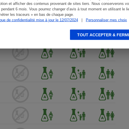
tion et afficher des contenus provenant de sites tiers. Nous conserverons vo
 pendant 6 mois. Vous pourrez changer d’avis à tout moment en utilisant le li
étrer les traceurs » en bas de chaque page.
ique de confidentialité mise à jour le 12/07/2024
|
Personnaliser mes choix
TOUT ACCEPTER & FERM