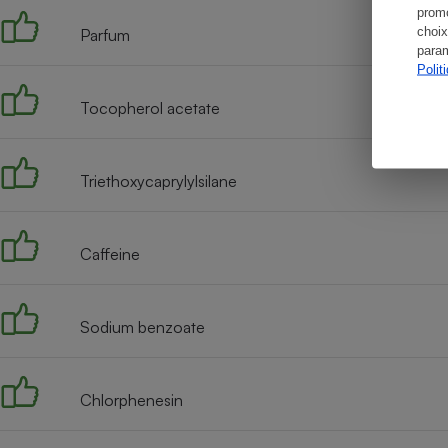
promo
choix
Parfum
param
Polit
Tocopherol acetate
Triethoxycaprylylsilane
Caffeine
Sodium benzoate
Chlorphenesin