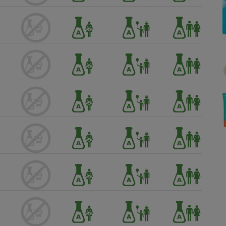
Électricité - Gaz
Appareil photo
numérique
Four encastrable
Lessive
Aspirateur