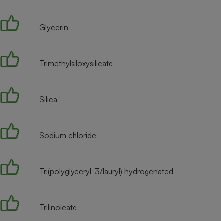
Radiateur électrique
Glycerin
Téléphone mobile -
Smartphone
Plaque de cuisson à
induction
Trimethylsiloxysilicate
Silica
Climatiseur -
Ventilateur
Sodium chloride
Antivirus
Climatiseur -
Ventilateur
Tri(polyglyceryl-3/lauryl) hydrogenated
Trilinoleate