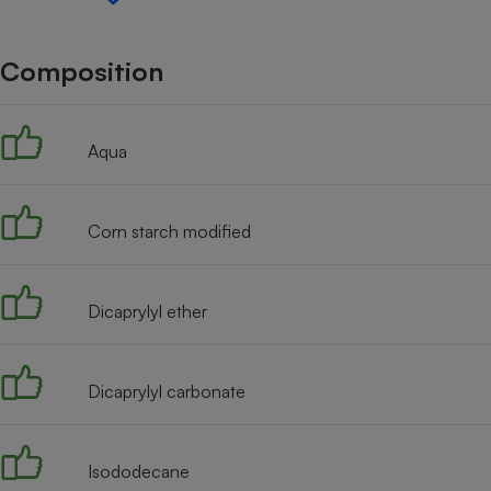
Internet
Gros électroménager
Téléphonie
Composition
Petit électroménager 
Complément
alimentaire
Aqua
Mutuelle
Assurance emprunteu
Corn starch modified
Matelas
Champa
boutei
Dicaprylyl ether
Banque 
Téléviseur
Antimoustique
Lave-linge
Dicaprylyl carbonate
Isododecane