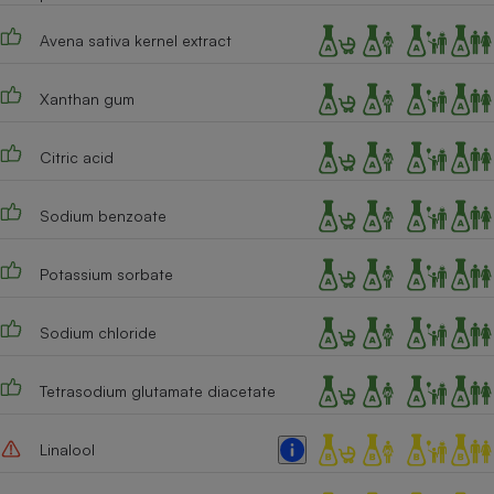
Cafetière à expressos
Avena sativa kernel extract
Xanthan gum
Citric acid
Sodium benzoate
Robot ménager
Potassium sorbate
Sodium chloride
Tetrasodium glutamate diacetate
Linalool