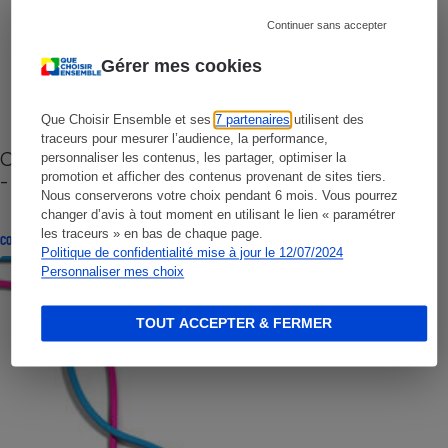
Continuer sans accepter
Gérer mes cookies
Que Choisir Ensemble et ses
7 partenaires
utilisent des
traceurs pour mesurer l’audience, la performance,
Cafetière à capsules zéro déchet CoffeeB (vidéo)
personnaliser les contenus, les partager, optimiser la
- Premières impressions
promotion et afficher des contenus provenant de sites tiers.
Nous conserverons votre choix pendant 6 mois. Vous pourrez
changer d’avis à tout moment en utilisant le lien « paramétrer
les traceurs » en bas de chaque page.
CONSEILS
Politique de confidentialité mise à jour le 12/07/2024
Personnaliser mes choix
TOUT ACCEPTER & FERMER