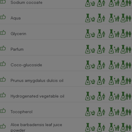
Sodium cocoate
Téléphone mobile -
Smartphone
Plaque de cuisson à
induction
Aqua
Glycerin
Climatiseur -
Ventilateur
Parfum
Coco-glucoside
Antivirus
Climatiseur -
Prunus amygdalus dulcis oil
Ventilateur
Hydrogenated vegetable oil
Tocopherol
Aloe barbadensis leaf juice
powder