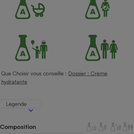
Petit électroménager - U
Complément
alimentaire
Mutuelle
Assurance emprunteur
Matelas
Champagne
bouteille
Banque en 
Que Choisir vous conseille :
Dossier : Crème
Téléviseur
hydratante
Antimoustique
Lave-linge
Légende
Radiateur électrique
Composition