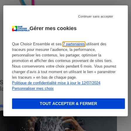
Continuer sans accepter
Gérer mes cookies
Que Choisir Ensemble et ses
7 partenaires
utilisent des
traceurs pour mesurer l’audience, la performance,
personnaliser les contenus, les partager, optimiser la
promotion et afficher des contenus provenant de sites tiers.
Nous conserverons votre choix pendant 6 mois. Vous pourrez
changer d’avis à tout moment en utilisant le lien « paramétrer
les traceurs » en bas de chaque page.
Sites de rencontres - Nos conseils pour vous
Politique de confidentialité mise à jour le 12/07/2024
lancer
Personnaliser mes choix
TOUT ACCEPTER & FERMER
GUIDE D'ACHAT