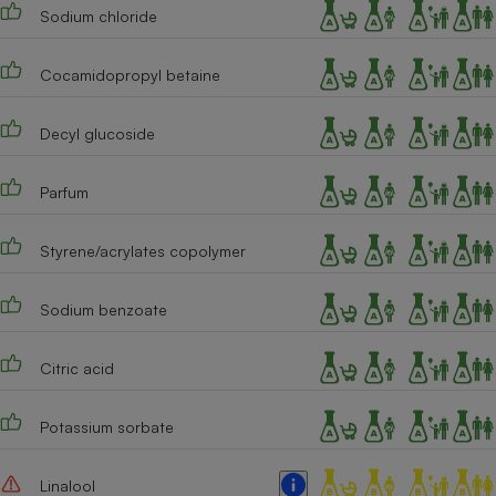
Téléphone mobile -
Sodium chloride
Smartphone
Plaque de cuisson à
induction
Cocamidopropyl betaine
Decyl glucoside
Climatiseur -
Ventilateur
Parfum
Styrene/acrylates copolymer
Antivirus
Climatiseur -
Ventilateur
Sodium benzoate
Citric acid
Potassium sorbate
Linalool