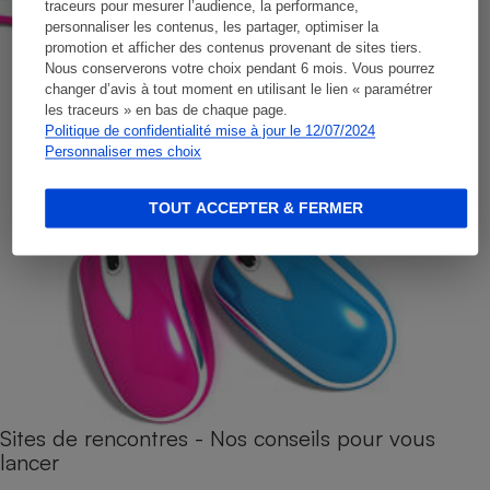
traceurs pour mesurer l’audience, la performance,
personnaliser les contenus, les partager, optimiser la
promotion et afficher des contenus provenant de sites tiers.
Nous conserverons votre choix pendant 6 mois. Vous pourrez
changer d’avis à tout moment en utilisant le lien « paramétrer
les traceurs » en bas de chaque page.
Politique de confidentialité mise à jour le 12/07/2024
Personnaliser mes choix
TOUT ACCEPTER & FERMER
Sites de rencontres - Nos conseils pour vous
lancer