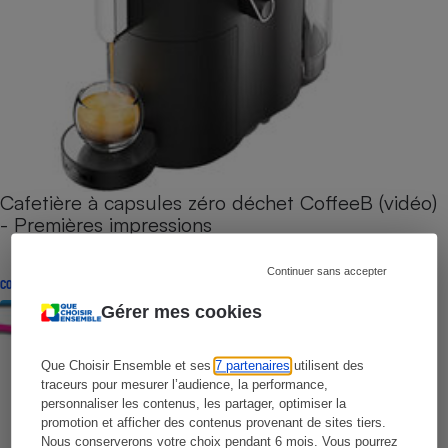
Cafetière à capsules zéro déchet CoffeeB (vidéo)
- Premières impressions
Continuer sans accepter
CONSEILS
Gérer mes cookies
Que Choisir Ensemble et ses
7 partenaires
utilisent des
traceurs pour mesurer l’audience, la performance,
personnaliser les contenus, les partager, optimiser la
promotion et afficher des contenus provenant de sites tiers.
Nous conserverons votre choix pendant 6 mois. Vous pourrez