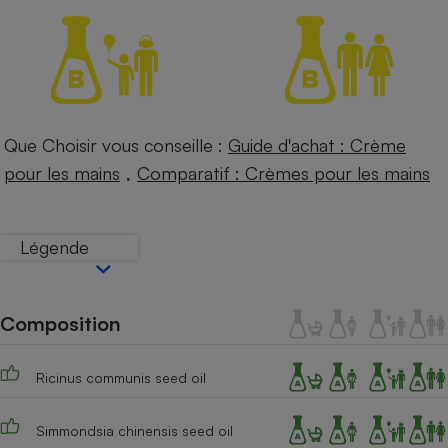
Petit électroménager - U
Complément
alimentaire
Mutuelle
Assurance emprunteur
Que Choisir vous conseille :
Guide d'achat : Crème
,
pour les mains
Comparatif : Crèmes pour les mains
Matelas
Champagne
bouteille
Banque en 
Légende
Téléviseur
Antimoustique
Lave-linge
Composition
Ricinus communis seed oil
Radiateur électrique
Simmondsia chinensis seed oil