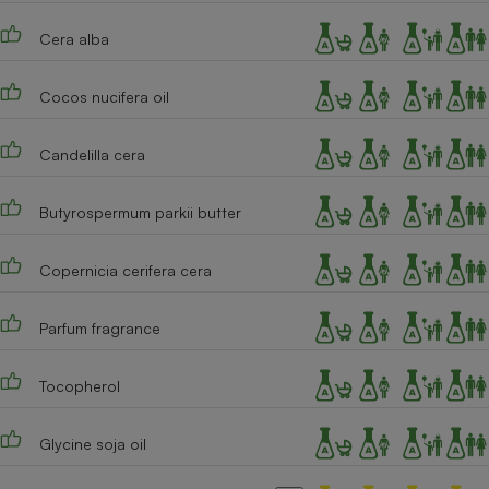
Téléphone mobile -
Smartphone
Cera alba
Plaque de cuisson à
induction
Cocos nucifera oil
Candelilla cera
Climatiseur -
Ventilateur
Butyrospermum parkii butter
Antivirus
Copernicia cerifera cera
Climatiseur -
Ventilateur
Parfum fragrance
Tocopherol
Glycine soja oil