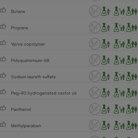
Téléphone mobile -
Smartphone
Butane
Plaque de cuisson à
induction
Propane
Vp/va copolymer
Climatiseur -
Ventilateur
Polyquaternium-68
Antivirus
Sodium laureth sulfate
Climatiseur -
Ventilateur
Peg-40 hydrogenated castor oil
Panthenol
Methylparaben