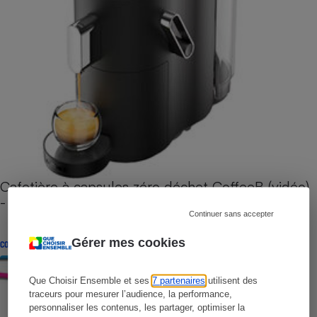
Cafetière à capsules zéro déchet CoffeeB (vidéo)
- Premières impressions
Continuer sans accepter
Gérer mes cookies
CONSEILS
Que Choisir Ensemble et ses
7 partenaires
utilisent des
traceurs pour mesurer l’audience, la performance,
personnaliser les contenus, les partager, optimiser la