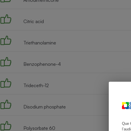
Citric acid
Cafetière à expresso
Triethanolamine
Benzophenone-4
Trideceth-12
Robot ménager
Disodium phosphate
Que 
Polysorbate 60
l’aud