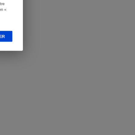
tre
en «
ER