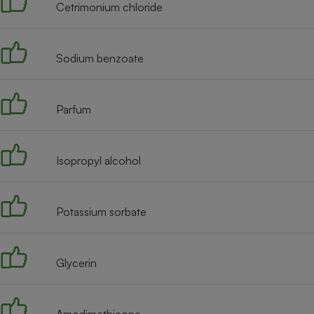
Radiateur électrique
Cetrimonium chloride
Téléphone mobile -
Sodium benzoate
Smartphone
Plaque de cuisson à
induction
Parfum
Climatiseur -
Ventilateur
Isopropyl alcohol
Antivirus
Potassium sorbate
Climatiseur -
Ventilateur
Glycerin
Amodimethicone