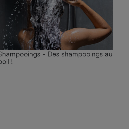
Shampooings - Des shampooings au
poil !