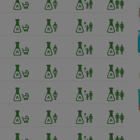
Électricité - Gaz
Appareil photo
numérique
Four encastrable
Lessive
Aspirateur