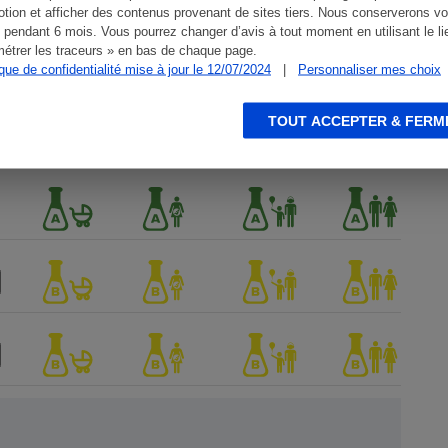
tion et afficher des contenus provenant de sites tiers. Nous conserverons vo
 pendant 6 mois. Vous pourrez changer d’avis à tout moment en utilisant le li
étrer les traceurs » en bas de chaque page.
ique de confidentialité mise à jour le 12/07/2024
|
Personnaliser mes choix
TOUT ACCEPTER & FERM