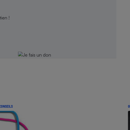
ien !
CONSEILS
G