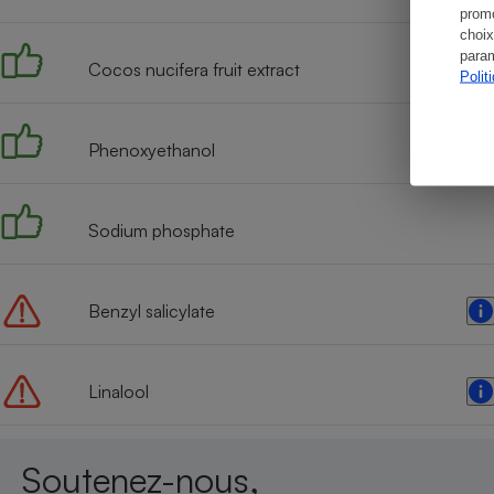
promo
choix
param
Cocos nucifera fruit extract
Polit
Phenoxyethanol
Sodium phosphate
Benzyl salicylate
Linalool
Soutenez-nous,