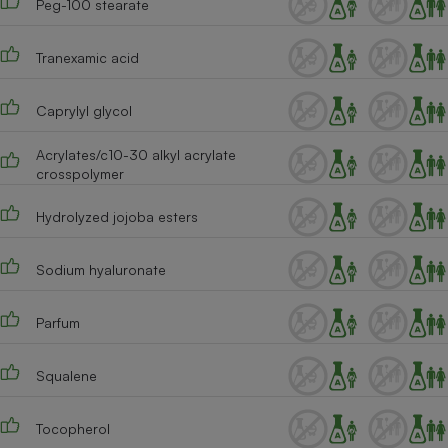
Peg-100 stearate
Cafetière à expressos
Tranexamic acid
Caprylyl glycol
Acrylates/c10-30 alkyl acrylate
crosspolymer
Hydrolyzed jojoba esters
Robot ménager
Sodium hyaluronate
Parfum
Squalene
Tocopherol