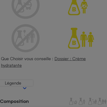
Petit électroménager - U
Complément
alimentaire
Mutuelle
Assurance emprunteur
Matelas
Champagne
bouteille
Banque en 
Que Choisir vous conseille :
Dossier : Crème
Téléviseur
hydratante
Antimoustique
Lave-linge
Légende
Radiateur électrique
Composition