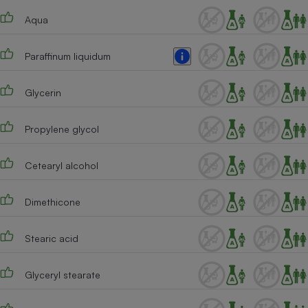
Téléphone mobile -
Smartphone
Aqua
Plaque de cuisson à
induction
Paraffinum liquidum
Glycerin
Climatiseur -
Ventilateur
Propylene glycol
Antivirus
Cetearyl alcohol
Climatiseur -
Ventilateur
Dimethicone
Stearic acid
Glyceryl stearate