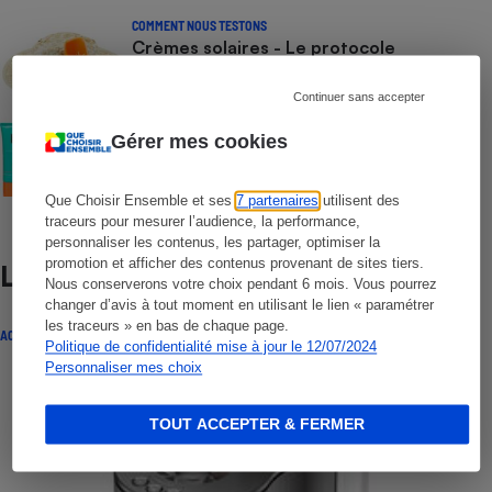
COMMENT NOUS TESTONS
Crèmes solaires - Le protocole
Continuer sans accepter
COMMENT NOUS TESTONS
Gérer mes cookies
Crèmes solaires visage - Le protocole
Que Choisir Ensemble et ses
7 partenaires
utilisent des
traceurs pour mesurer l’audience, la performance,
personnaliser les contenus, les partager, optimiser la
promotion et afficher des contenus provenant de sites tiers.
Lire aussi
Nous conserverons votre choix pendant 6 mois. Vous pourrez
changer d’avis à tout moment en utilisant le lien « paramétrer
les traceurs » en bas de chaque page.
ACTUALITÉ
Politique de confidentialité mise à jour le 12/07/2024
Personnaliser mes choix
TOUT ACCEPTER & FERMER