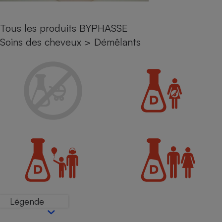
Petit électroménager - U
Complément
Tous les produits BYPHASSE
alimentaire
Mutuelle
Soins des cheveux
>
Démêlants
Assurance emprunteur
Matelas
Champagne
bouteille
Banque en 
Téléviseur
Antimoustique
Lave-linge
Radiateur électrique
Légende