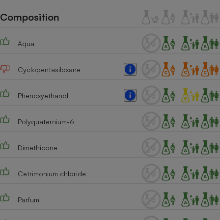
Téléphone mobile -
Smartphone
Composition
Plaque de cuisson à
induction
Aqua
Cyclopentasiloxane
Climatiseur -
Ventilateur
Phenoxyethanol
Antivirus
Polyquaternium-6
Climatiseur -
Ventilateur
Dimethicone
Cetrimonium chloride
Parfum