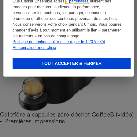
Que Choisir Ensemble et ses
7 partenaires
utilisent des
traceurs pour mesurer l’audience, la performance,
personnaliser les contenus, les partager, optimiser la
promotion et afficher des contenus provenant de sites tiers.
Nous conserverons votre choix pendant 6 mois. Vous pourrez
changer d’avis à tout moment en utilisant le lien « paramétrer
les traceurs » en bas de chaque page.
Politique de confidentialité mise à jour le 12/07/2024
Personnaliser mes choix
TOUT ACCEPTER & FERMER
Cafetière à capsules zéro déchet CoffeeB (vidéo)
- Premières impressions