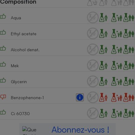
Composition
Téléphone mobile -
Smartphone
Plaque de cuisson à
Aqua
induction
Ethyl acetate
Climatiseur -
Ventilateur
Alcohol denat.
Mek
Antivirus
Climatiseur -
Glycerin
Ventilateur
Benzophenone-1
Ci 60730
Abonnez-vous !