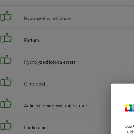
Hydroxyethylcellulose
Cafetière à expresso
Parfum
Hydrolyzed jojoba esters
Citric acid
Robot ménager
Actinidia chinensis fruit extract
Que 
Lactic acid
l’aud