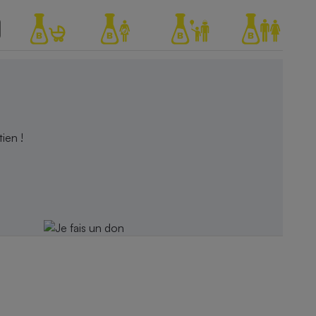
ien !