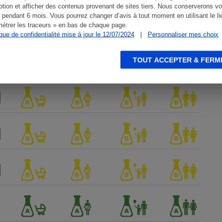
tion et afficher des contenus provenant de sites tiers. Nous conserverons vo
 pendant 6 mois. Vous pourrez changer d’avis à tout moment en utilisant le li
étrer les traceurs » en bas de chaque page.
ique de confidentialité mise à jour le 12/07/2024
|
Personnaliser mes choix
TOUT ACCEPTER & FERM