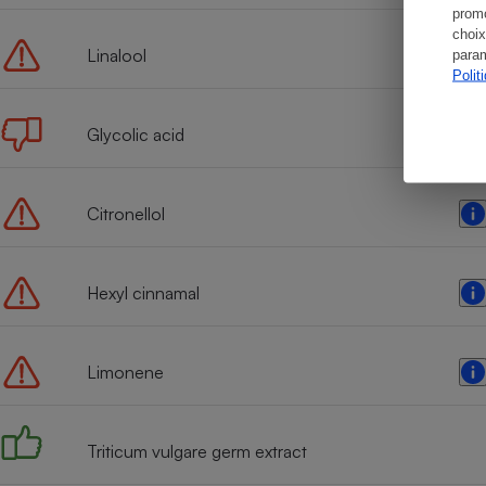
promo
choix
Linalool
param
Polit
Glycolic acid
Citronellol
Hexyl cinnamal
Limonene
Triticum vulgare germ extract