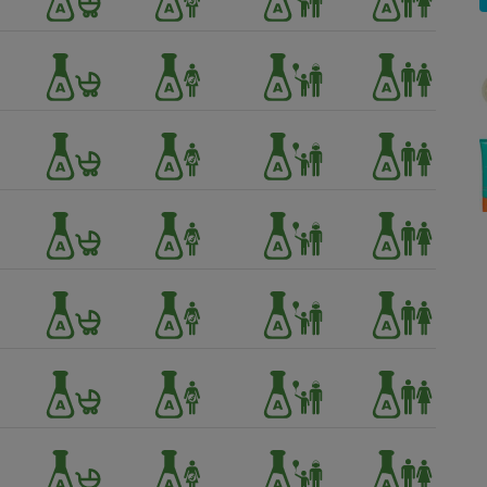
Électricité - Gaz
Appareil photo
numérique
Four encastrable
Lessive
Aspirateur