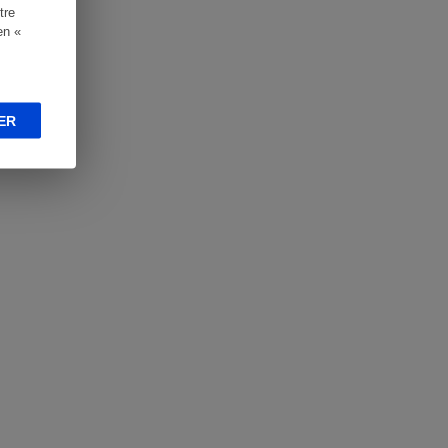
tre
en «
ER