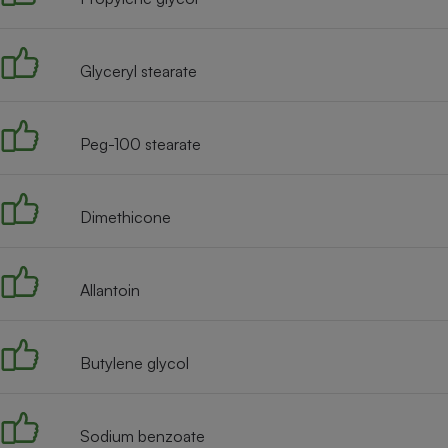
Radiateur électrique
Glyceryl stearate
Téléphone mobile -
Smartphone
Plaque de cuisson à
induction
Peg-100 stearate
Climatiseur -
Dimethicone
Ventilateur
Allantoin
Antivirus
Climatiseur -
Ventilateur
Butylene glycol
Sodium benzoate