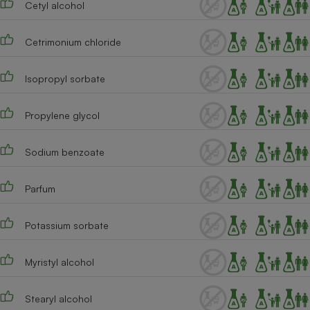
Cetyl alcohol
Téléphone mobile -
Smartphone
Plaque de cuisson à
induction
Cetrimonium chloride
Isopropyl sorbate
Climatiseur -
Ventilateur
Propylene glycol
Sodium benzoate
Antivirus
Climatiseur -
Parfum
Ventilateur
Potassium sorbate
Myristyl alcohol
Stearyl alcohol