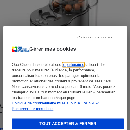
Continuer sans accepter
Gérer mes cookies
Que Choisir Ensemble et ses
7 partenaires
utilisent des
traceurs pour mesurer l’audience, la performance,
personnaliser les contenus, les partager, optimiser la
promotion et afficher des contenus provenant de sites tiers.
Nous conserverons votre choix pendant 6 mois. Vous pourrez
changer d’avis à tout moment en utilisant le lien « paramétrer
les traceurs » en bas de chaque page.
Politique de confidentialité mise à jour le 12/07/2024
Cafetière à capsules zéro déchet CoffeeB (vidéo)
Personnaliser mes choix
- Premières impressions
TOUT ACCEPTER & FERMER
CONSEILS