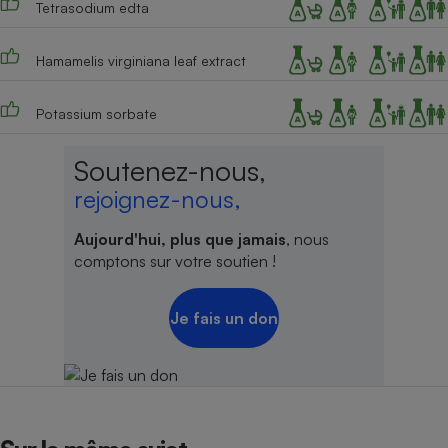
Tetrasodium edta
Cafetière à expressos
Hamamelis virginiana leaf extract
Potassium sorbate
Soutenez-nous,
rejoignez-nous,
Robot ménager
Aujourd'hui, plus que jamais
, nous
comptons sur votre soutien !
Je fais un don