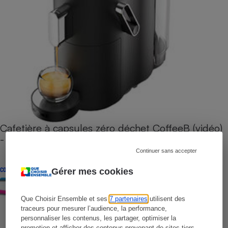
Cafetière à capsules zéro déchet CoffeeB (vidéo)
- Premières impressions
Continuer sans accepter
CONSEILS
Gérer mes cookies
Que Choisir Ensemble et ses
7 partenaires
utilisent des
traceurs pour mesurer l’audience, la performance,
personnaliser les contenus, les partager, optimiser la
promotion et afficher des contenus provenant de sites tiers.