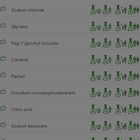
Téléphone mobile -
Smartphone
Sodium chloride
Plaque de cuisson à
induction
Glycerin
Peg-7 glyceryl cocoate
Climatiseur -
Ventilateur
Caramel
Antivirus
Parfum
Climatiseur -
Ventilateur
Disodium cocoamphodiacetate
Citric acid
Sodium benzoate