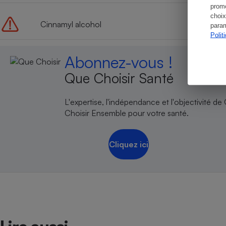
promo
choix
Cinnamyl alcohol
param
Polit
Abonnez-vous !
Que Choisir Santé
L'expertise, l'indépendance et l'objectivité de
Choisir Ensemble pour votre santé.
Cliquez ici