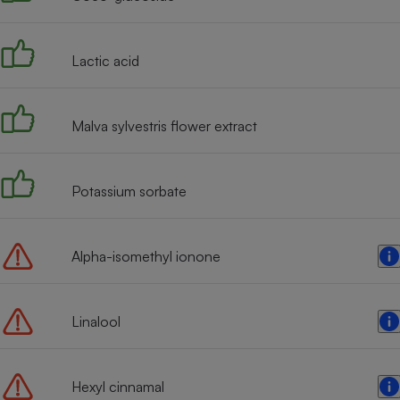
Radiateur électrique
Lactic acid
Téléphone mobile -
Smartphone
Plaque de cuisson à
induction
Malva sylvestris flower extract
Climatiseur -
Potassium sorbate
Ventilateur
Alpha-isomethyl ionone
Antivirus
Climatiseur -
Ventilateur
Linalool
Hexyl cinnamal