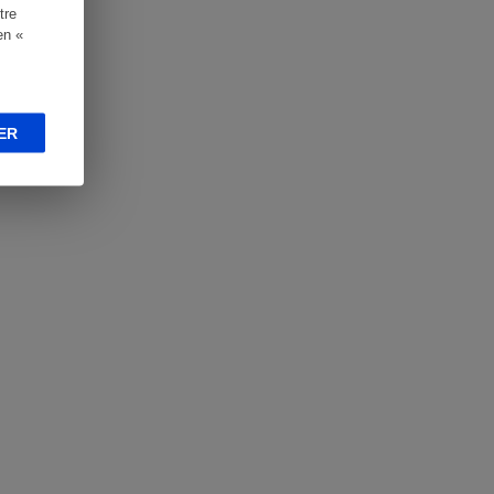
tre
en «
ER