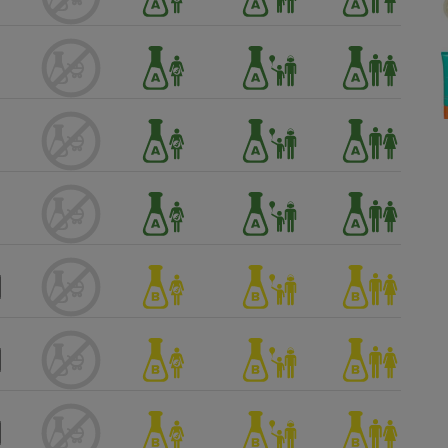
Électricité - Gaz
Appareil photo
numérique
Four encastrable
Lessive
Aspirateur