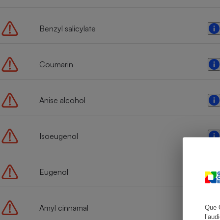
Benzyl salicylate
Cafetière à expresso
Coumarin
Anise alcohol
Isoeugenol
Robot ménager
Eugenol
Amyl cinnamal
Que 
l’aud