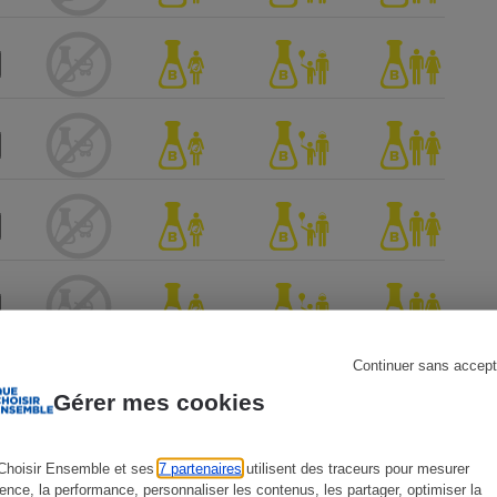
s
Réfrigérateur
Continuer sans accept
Gérer mes cookies
Choisir Ensemble et ses
7 partenaires
utilisent des traceurs pour mesurer
ience, la performance, personnaliser les contenus, les partager, optimiser la