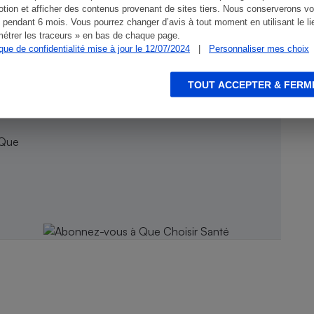
tion et afficher des contenus provenant de sites tiers. Nous conserverons vo
 pendant 6 mois. Vous pourrez changer d’avis à tout moment en utilisant le li
étrer les traceurs » en bas de chaque page.
ique de confidentialité mise à jour le 12/07/2024
|
Personnaliser mes choix
TOUT ACCEPTER & FERM
 Que