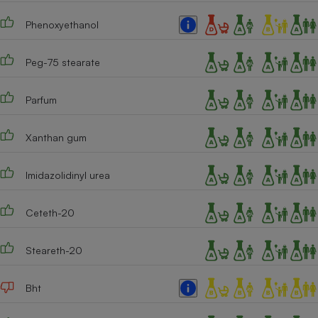
Cafetière à expressos
Phenoxyethanol
Peg-75 stearate
Parfum
Xanthan gum
Robot ménager
Imidazolidinyl urea
Ceteth-20
Steareth-20
Bht