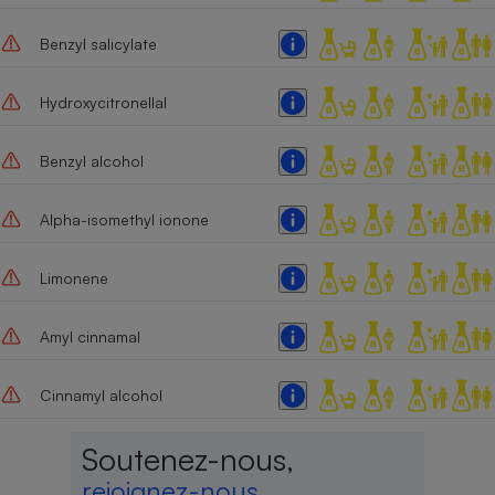
Benzyl salicylate
Hydroxycitronellal
Benzyl alcohol
Alpha-isomethyl ionone
Limonene
Amyl cinnamal
Cinnamyl alcohol
Soutenez-nous,
rejoignez-nous,