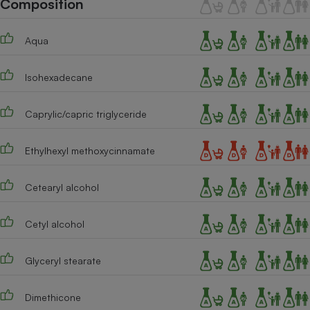
Composition
Téléphone mobile -
Smartphone
Plaque de cuisson à
Aqua
induction
Isohexadecane
Climatiseur -
Ventilateur
Caprylic/capric triglyceride
Ethylhexyl methoxycinnamate
Antivirus
Climatiseur -
Cetearyl alcohol
Ventilateur
Cetyl alcohol
Glyceryl stearate
Dimethicone