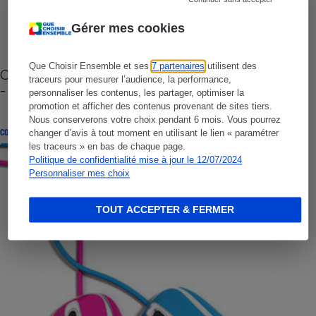
Gérer mes cookies
Que Choisir Ensemble et ses
7 partenaires
utilisent des
Cafetière à capsules zéro déchet CoffeeB (vidéo)
traceurs pour mesurer l’audience, la performance,
- Premières impressions
personnaliser les contenus, les partager, optimiser la
promotion et afficher des contenus provenant de sites tiers.
Nous conserverons votre choix pendant 6 mois. Vous pourrez
CONSEILS
changer d’avis à tout moment en utilisant le lien « paramétrer
les traceurs » en bas de chaque page.
Politique de confidentialité mise à jour le 12/07/2024
Personnaliser mes choix
TOUT ACCEPTER & FERMER