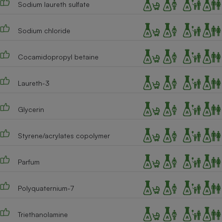
Sodium laureth sulfate
Téléphone mobile -
Smartphone
Plaque de cuisson à
induction
Sodium chloride
Cocamidopropyl betaine
Climatiseur -
Ventilateur
Laureth-3
Glycerin
Antivirus
Climatiseur -
Styrene/acrylates copolymer
Ventilateur
Parfum
Polyquaternium-7
Triethanolamine