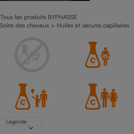
Petit électroménager - U
Complément
Tous les produits BYPHASSE
alimentaire
Mutuelle
Soins des cheveux
>
Huiles et sérums capillaires
Assurance emprunteur
Matelas
Champagne
bouteille
Banque en 
Téléviseur
Antimoustique
Lave-linge
Radiateur électrique
Légende