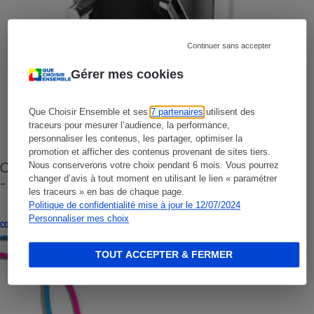
Continuer sans accepter
Gérer mes cookies
Que Choisir Ensemble et ses
7 partenaires
utilisent des
traceurs pour mesurer l’audience, la performance,
personnaliser les contenus, les partager, optimiser la
promotion et afficher des contenus provenant de sites tiers.
Cafetière à capsules zéro déchet CoffeeB (vidéo)
Nous conserverons votre choix pendant 6 mois. Vous pourrez
changer d’avis à tout moment en utilisant le lien « paramétrer
- Premières impressions
les traceurs » en bas de chaque page.
Politique de confidentialité mise à jour le 12/07/2024
Personnaliser mes choix
CONSEILS
TOUT ACCEPTER & FERMER