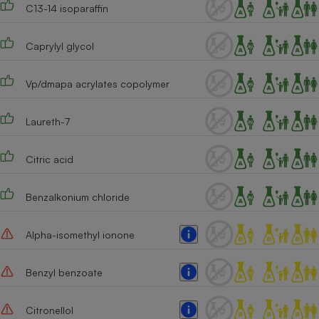
C13-14 isoparaffin
Cafetière à expressos
Caprylyl glycol
Vp/dmapa acrylates copolymer
Laureth-7
Citric acid
Robot ménager
Benzalkonium chloride
Alpha-isomethyl ionone
Benzyl benzoate
Citronellol