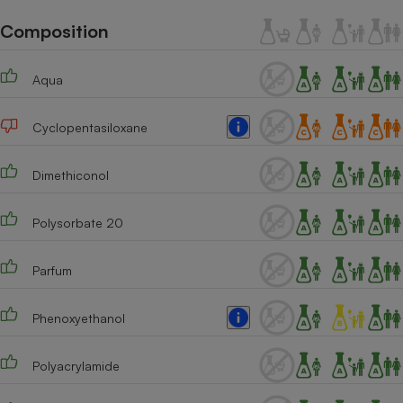
Téléphone mobile -
Smartphone
Composition
Plaque de cuisson à
induction
Aqua
Cyclopentasiloxane
Climatiseur -
Ventilateur
Dimethiconol
Antivirus
Polysorbate 20
Climatiseur -
Ventilateur
Parfum
Phenoxyethanol
Polyacrylamide