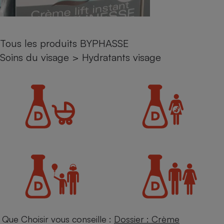
Petit électroménager - U
Complément
alimentaire
Mutuelle
Tous les produits BYPHASSE
Assurance emprunteur
Soins du visage
>
Hydratants visage
Matelas
Champagne
bouteille
Banque en 
Téléviseur
Antimoustique
Lave-linge
Radiateur électrique
Que Choisir vous conseille :
Dossier : Crème