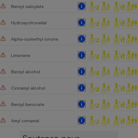
Benzyl salicylate
Hydroxycitronellal
Alpha-isomethyl ionone
Limonene
Benzyl alcohol
Cinnamyl alcohol
Benzyl benzoate
Amyl cinnamal