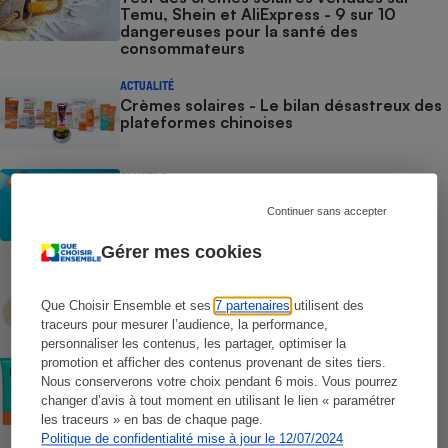
Temu, Shein et AliExpress - 9 sur 10
dangereuses pour la santé des
consommateurs
ACTUALITÉ
Crèmes solaires - Le bilan désastreux des
plateformes chinoises
CONSEILS
Crèmes solaires - Les logos à la loupe
Continuer sans accepter
Gérer mes cookies
COMMENT NOUS TESTONS
Crèmes solaires - Le protocole
Que Choisir Ensemble et ses
7 partenaires
utilisent des
traceurs pour mesurer l’audience, la performance,
personnaliser les contenus, les partager, optimiser la
COMMENT NOUS TESTONS
promotion et afficher des contenus provenant de sites tiers.
Crèmes solaires visage - Le protocole
Nous conserverons votre choix pendant 6 mois. Vous pourrez
changer d’avis à tout moment en utilisant le lien « paramétrer
les traceurs » en bas de chaque page.
Politique de confidentialité mise à jour le 12/07/2024