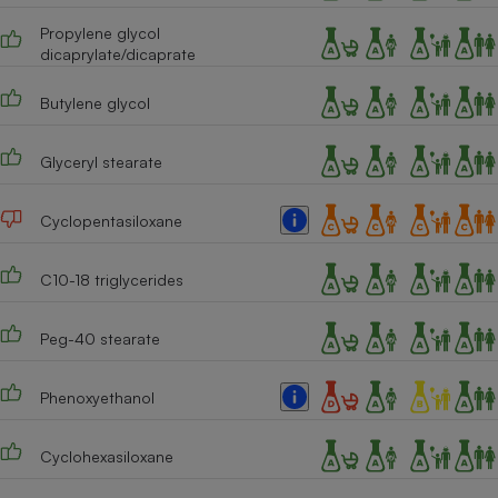
Propylene glycol
Cafetière à expressos
dicaprylate/dicaprate
Butylene glycol
Glyceryl stearate
Cyclopentasiloxane
Robot ménager
C10-18 triglycerides
Peg-40 stearate
Phenoxyethanol
Cyclohexasiloxane