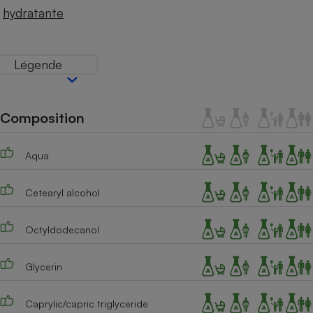
Téléphone mobile -
hydratante
Smartphone
Plaque de cuisson à
induction
Légende
Climatiseur -
Ventilateur
Composition
Aqua
Antivirus
Climatiseur -
Cetearyl alcohol
Ventilateur
Octyldodecanol
Glycerin
Caprylic/capric triglyceride