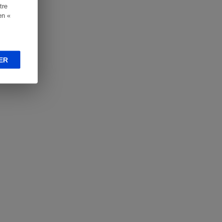
tre
en «
ER