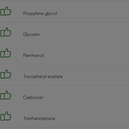
Radiateur électrique
Propylene glycol
Téléphone mobile -
Smartphone
Plaque de cuisson à
Glycerin
induction
Panthenol
Climatiseur -
Ventilateur
Tocopheryl acetate
Antivirus
Climatiseur -
Carbomer
Ventilateur
Triethanolamine