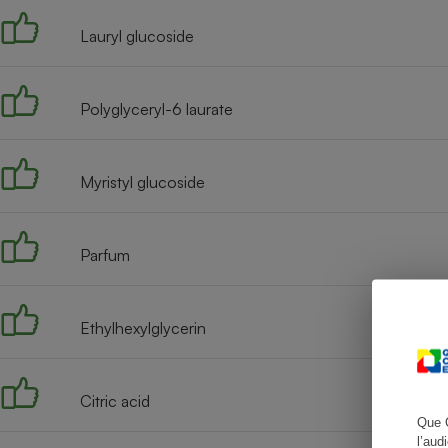
Lauryl glucoside
Cafetière à expresso
Polyglyceryl-6 laurate
Myristyl glucoside
Parfum
Robot ménager
Ethylhexylglycerin
Citric acid
Que 
l’aud