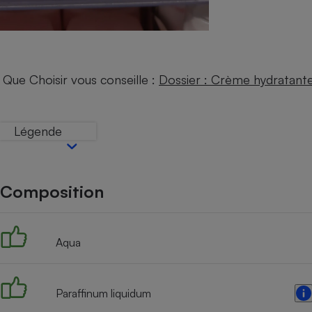
Internet
Gros électroménager
Téléphonie
Petit électroménager 
Complément
Que Choisir vous conseille :
Dossier : Crème hydratant
alimentaire
Mutuelle
Assurance emprunteu
Légende
Matelas
Champa
Composition
boutei
Banque 
Téléviseur
Antimoustique
Aqua
Lave-linge
Paraffinum liquidum