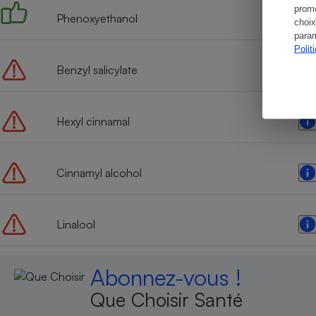
promo
Phenoxyethanol
choix
param
Polit
Benzyl salicylate
Hexyl cinnamal
Cinnamyl alcohol
Linalool
Abonnez-vous !
Que Choisir Santé