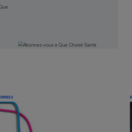
 Que
CONSEILS
G