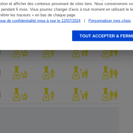
tion et afficher des contenus provenant de sites tiers. Nous conserverons vo
 pendant 6 mois. Vous pourrez changer d’avis à tout moment en utilisant le li
étrer les traceurs » en bas de chaque page.
ique de confidentialité mise à jour le 12/07/2024
|
Personnaliser mes choix
TOUT ACCEPTER & FERM