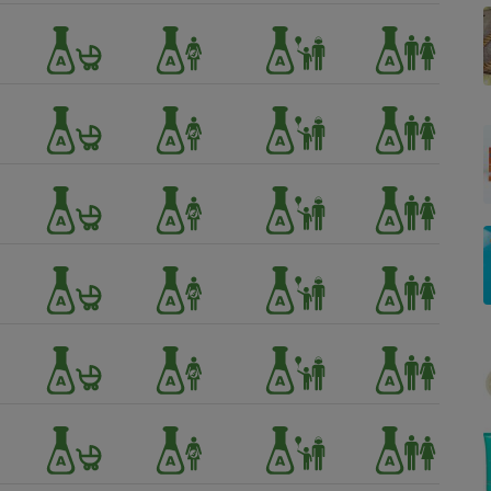
Électricité - Gaz
Appareil photo
numérique
Four encastrable
Lessive
Aspirateur