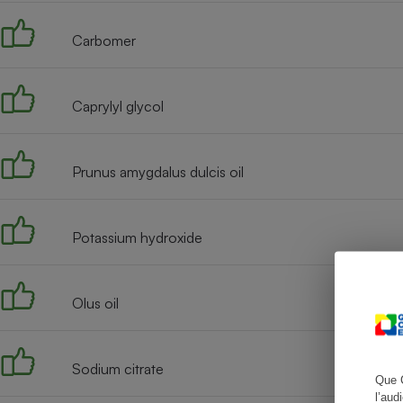
Carbomer
Cafetière à expresso
Caprylyl glycol
Prunus amygdalus dulcis oil
Potassium hydroxide
Robot ménager
Olus oil
Sodium citrate
Que 
l’aud