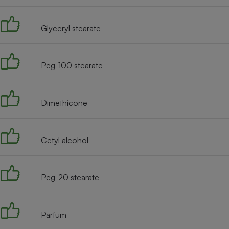
Radiateur électrique
Glyceryl stearate
Téléphone mobile -
Smartphone
Plaque de cuisson à
induction
Peg-100 stearate
Dimethicone
Climatiseur -
Ventilateur
Cetyl alcohol
Antivirus
Climatiseur -
Ventilateur
Peg-20 stearate
Parfum