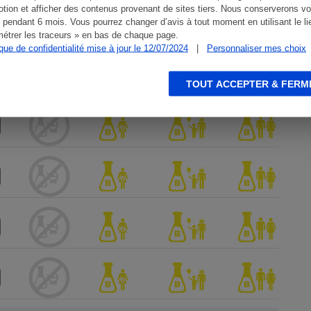
tion et afficher des contenus provenant de sites tiers. Nous conserverons vo
 pendant 6 mois. Vous pourrez changer d’avis à tout moment en utilisant le li
étrer les traceurs » en bas de chaque page.
ique de confidentialité mise à jour le 12/07/2024
|
Personnaliser mes choix
TOUT ACCEPTER & FERM