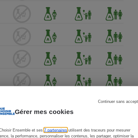
s
Réfrigérateur
Continuer sans accept
Gérer mes cookies
Choisir Ensemble et ses
7 partenaires
utilisent des traceurs pour mesurer
ience, la performance, personnaliser les contenus, les partager, optimiser la