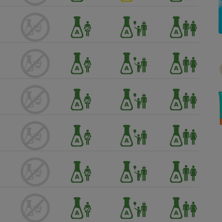
Électricité - Gaz
Appareil photo
numérique
Four encastrable
Lessive
Aspirateur