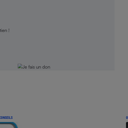
ien !
CONSEILS
G