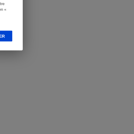
tre
en «
ER