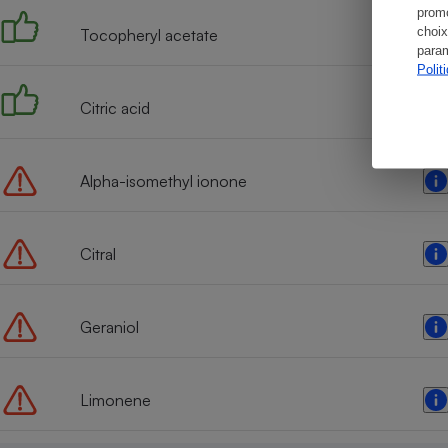
promo
choix
Tocopheryl acetate
param
Polit
Citric acid
Alpha-isomethyl ionone
Citral
Geraniol
Limonene