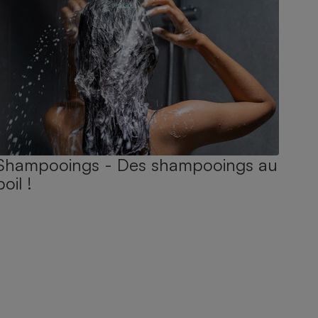
Shampooings - Des shampooings au
poil !