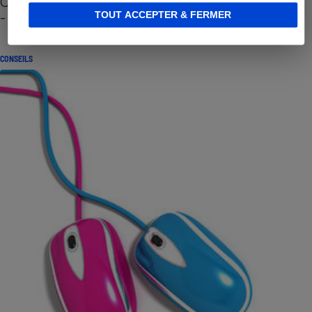
Cafetière à capsules zéro déchet CoffeeB (vidéo)
- Premières impressions
TOUT ACCEPTER & FERMER
CONSEILS