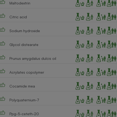
Maltodextrin
Cafetière à expressos
Citric acid
Sodium hydroxide
Glycol distearate
Prunus amygdalus dulcis oil
Robot ménager
Acrylates copolymer
Cocamide mea
Polyquaternium-7
Ppg-5-ceteth-20