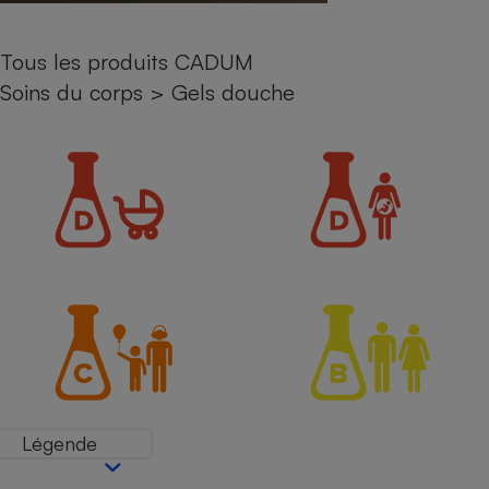
Petit électroménager - U
Complément
Tous les produits CADUM
alimentaire
Mutuelle
Soins du corps
>
Gels douche
Assurance emprunteur
Matelas
Champagne
bouteille
Banque en 
Téléviseur
Antimoustique
Lave-linge
Radiateur électrique
Légende