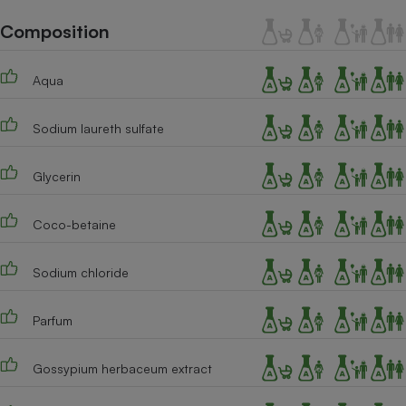
Téléphone mobile -
Smartphone
Composition
Plaque de cuisson à
induction
Aqua
Sodium laureth sulfate
Climatiseur -
Ventilateur
Glycerin
Antivirus
Coco-betaine
Climatiseur -
Ventilateur
Sodium chloride
Parfum
Gossypium herbaceum extract