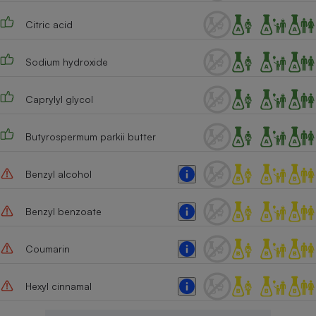
Cafetière à expressos
Citric acid
Sodium hydroxide
Caprylyl glycol
Butyrospermum parkii butter
Robot ménager
Benzyl alcohol
Benzyl benzoate
Coumarin
Hexyl cinnamal