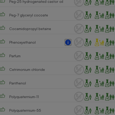
Peg-25 hydrogenated castor oil
Téléphone mobile -
Smartphone
Plaque de cuisson à
Peg-7 glyceryl cocoate
induction
Cocamidopropyl betaine
Climatiseur -
Ventilateur
Phenoxyethanol
Parfum
Antivirus
Climatiseur -
Cetrimonium chloride
Ventilateur
Panthenol
Polyquaternium-11
Polyquaternium-55