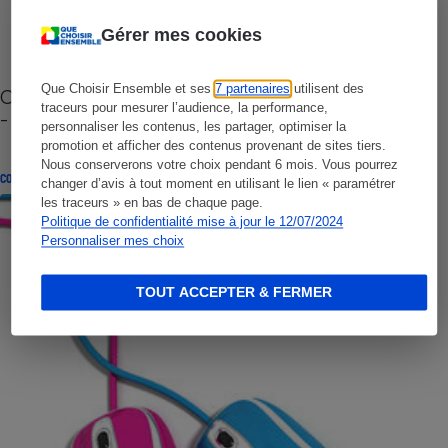
Gérer mes cookies
Que Choisir Ensemble et ses
7 partenaires
utilisent des
Cafetière à capsules zéro déchet CoffeeB (vidéo)
traceurs pour mesurer l’audience, la performance,
- Premières impressions
personnaliser les contenus, les partager, optimiser la
promotion et afficher des contenus provenant de sites tiers.
Nous conserverons votre choix pendant 6 mois. Vous pourrez
CONSEILS
changer d’avis à tout moment en utilisant le lien « paramétrer
les traceurs » en bas de chaque page.
Politique de confidentialité mise à jour le 12/07/2024
Personnaliser mes choix
TOUT ACCEPTER & FERMER