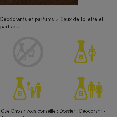
Petit électroménager - U
Complément
alimentaire
Déodorants et parfums
>
Eaux de toilette et
Mutuelle
Assurance emprunteur
parfums
Matelas
Champagne
bouteille
Banque en 
Téléviseur
Antimoustique
Lave-linge
Radiateur électrique
Que Choisir vous conseille :
Dossier : Déodorant -