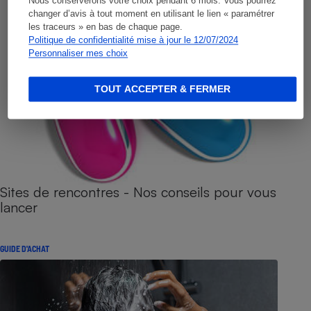
Nous conserverons votre choix pendant 6 mois. Vous pourrez
changer d’avis à tout moment en utilisant le lien « paramétrer
les traceurs » en bas de chaque page.
Politique de confidentialité mise à jour le 12/07/2024
Personnaliser mes choix
TOUT ACCEPTER & FERMER
Sites de rencontres - Nos conseils pour vous
lancer
GUIDE D'ACHAT