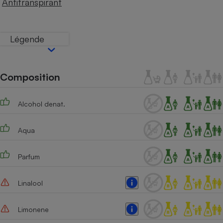
Antitranspirant
Téléphone mobile -
Smartphone
Plaque de cuisson à
induction
Légende
Climatiseur -
Composition
Ventilateur
Alcohol denat.
Antivirus
Climatiseur -
Aqua
Ventilateur
Parfum
Linalool
Limonene