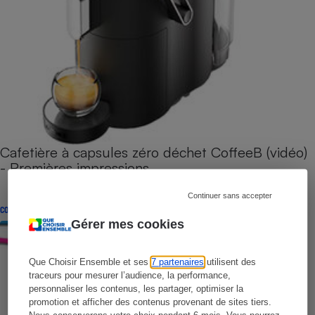
Cafetière à capsules zéro déchet CoffeeB (vidéo)
- Premières impressions
Continuer sans accepter
CONSEILS
Gérer mes cookies
Que Choisir Ensemble et ses
7 partenaires
utilisent des
traceurs pour mesurer l’audience, la performance,
personnaliser les contenus, les partager, optimiser la
promotion et afficher des contenus provenant de sites tiers.