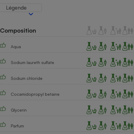
Téléphone mobile -
Légende
Smartphone
Plaque de cuisson à
induction
Composition
Climatiseur -
Aqua
Ventilateur
Sodium laureth sulfate
Antivirus
Sodium chloride
Climatiseur -
Ventilateur
Cocamidopropyl betaine
Glycerin
Parfum