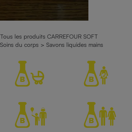
Petit électroménager - U
Complément
alimentaire
Mutuelle
Assurance emprunteur
Tous les produits CARREFOUR SOFT
Soins du corps
>
Savons liquides mains
Matelas
Champagne
bouteille
Banque en 
Téléviseur
Antimoustique
Lave-linge
Radiateur électrique