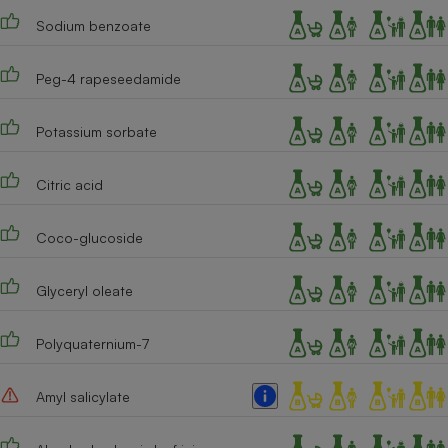
Sodium benzoate
Cafetière à expressos
Peg-4 rapeseedamide
Potassium sorbate
Citric acid
Robot ménager
Coco-glucoside
Glyceryl oleate
Polyquaternium-7
Amyl salicylate