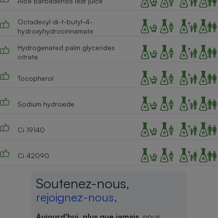
Aloe barbadensis leaf juice
Octadecyl di-t-butyl-4-
hydroxyhydrocinnamate
Hydrogenated palm glycerides
citrate
Tocopherol
Sodium hydroxide
Ci 19140
Ci 42090
Soutenez-nous,
rejoignez-nous,
Aujourd'hui, plus que jamais
, nous