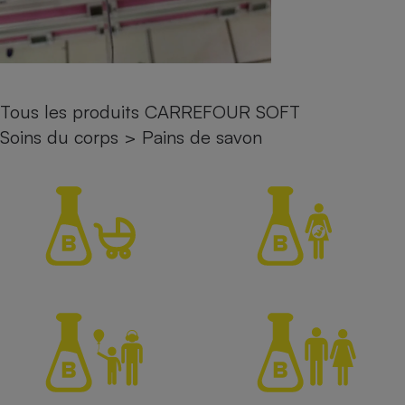
Petit électroménager - U
Complément
alimentaire
Mutuelle
Assurance emprunteur
Tous les produits CARREFOUR SOFT
Soins du corps
>
Pains de savon
Matelas
Champagne
bouteille
Banque en 
Téléviseur
Antimoustique
Lave-linge
Radiateur électrique