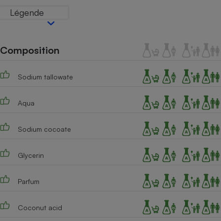
Téléphone mobile -
Légende
Smartphone
Plaque de cuisson à
induction
Composition
Climatiseur -
Sodium tallowate
Ventilateur
Aqua
Antivirus
Sodium cocoate
Climatiseur -
Ventilateur
Glycerin
Parfum
Coconut acid