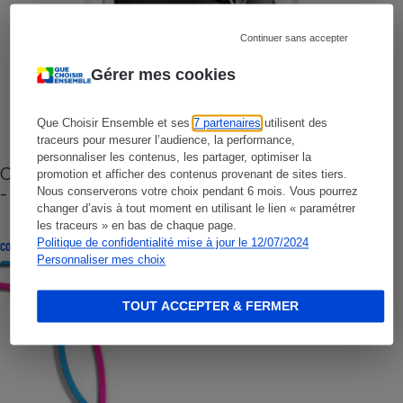
Continuer sans accepter
Gérer mes cookies
Que Choisir Ensemble et ses
7 partenaires
utilisent des
traceurs pour mesurer l’audience, la performance,
personnaliser les contenus, les partager, optimiser la
Cafetière à capsules zéro déchet CoffeeB (vidéo)
promotion et afficher des contenus provenant de sites tiers.
- Premières impressions
Nous conserverons votre choix pendant 6 mois. Vous pourrez
changer d’avis à tout moment en utilisant le lien « paramétrer
les traceurs » en bas de chaque page.
Politique de confidentialité mise à jour le 12/07/2024
CONSEILS
Personnaliser mes choix
TOUT ACCEPTER & FERMER