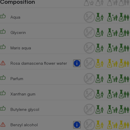
Composition
Téléphone mobile -
Smartphone
Plaque de cuisson à
Aqua
induction
Glycerin
Climatiseur -
Ventilateur
Maris aqua
Rosa damascena flower water
Antivirus
Climatiseur -
Parfum
Ventilateur
Xanthan gum
Butylene glycol
Benzyl alcohol