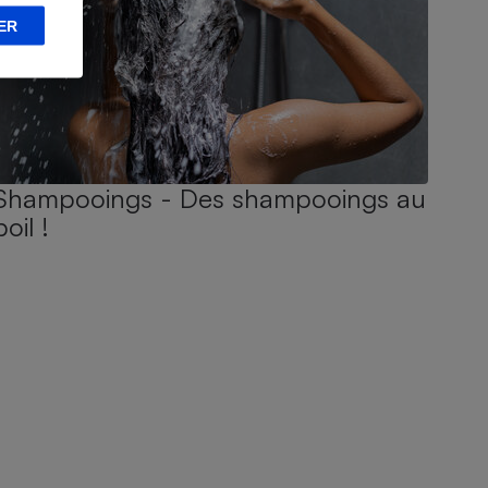
ER
Shampooings - Des shampooings au
poil !