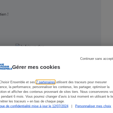
ien !
s
Réfrigérateur
Continuer sans accept
Gérer mes cookies
Choisir Ensemble et ses
7 partenaires
utilisent des traceurs pour mesurer
ience, la performance, personnaliser les contenus, les partager, optimiser la
CONSEILS
G
tion et afficher des contenus provenant de sites tiers. Nous conserverons vo
 pendant 6 mois. Vous pourrez changer d’avis à tout moment en utilisant le li
étrer les traceurs » en bas de chaque page.
ique de confidentialité mise à jour le 12/07/2024
|
Personnaliser mes choix