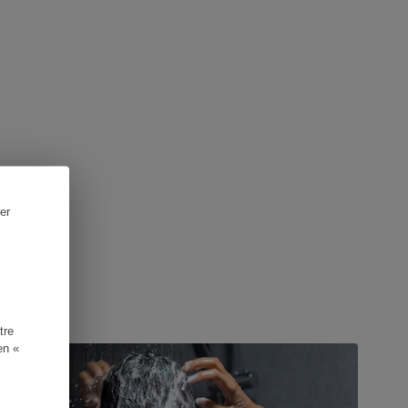
er
UIDE D'ACHAT
tre
en «