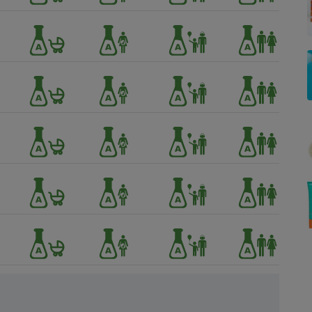
Électricité - Gaz
Appareil photo
numérique
Four encastrable
Lessive
Aspirateur