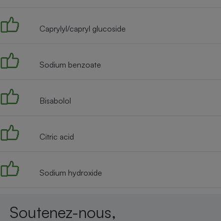
Radiateur électrique
Caprylyl/capryl glucoside
Téléphone mobile -
Smartphone
Plaque de cuisson à
induction
Sodium benzoate
Bisabolol
Climatiseur -
Ventilateur
Citric acid
Antivirus
Climatiseur -
Ventilateur
Sodium hydroxide
Soutenez-nous,