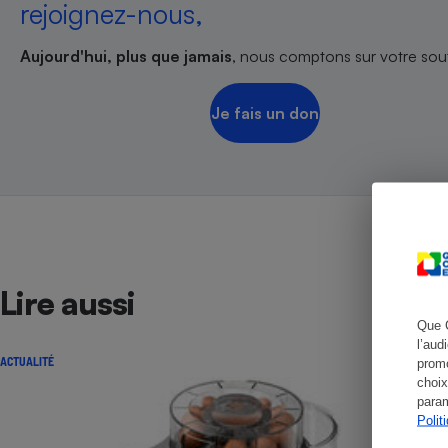
rejoignez-nous,
Aujourd'hui, plus que jamais
, nous comptons sur votre sout
Cafetière à expresso
Je fais un don
Lire aussi
Robot ménager
Que 
l’aud
ACTUALITÉ
promo
choix
param
Polit