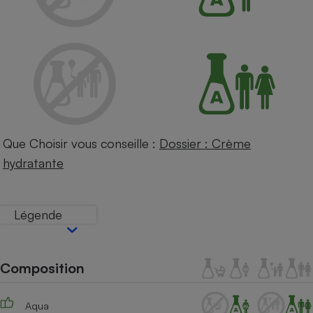
Petit électroménager - U
Complément
alimentaire
Mutuelle
Assurance emprunteur
Matelas
Champagne
Que Choisir vous conseille :
Dossier : Crème
bouteille
Banque en 
hydratante
Téléviseur
Antimoustique
Lave-linge
Légende
Composition
Radiateur électrique
Aqua