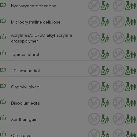
Hydroxyacetophenone
Cafetière à expressos
Microcrystalline cellulose
Acrylates/c10-30 alkyl acrylate
crosspolymer
Tapioca starch
1,2-hexanediol
Robot ménager
Caprylyl glycol
Disodium edta
Xanthan gum
Citric acid