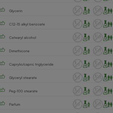
Téléphone mobile -
Smartphone
Glycerin
Plaque de cuisson à
induction
C12-15 alkyl benzoate
Climatiseur -
Cetearyl alcohol
Ventilateur
Dimethicone
Antivirus
Caprylic/capric triglyceride
Climatiseur -
Ventilateur
Glyceryl stearate
Peg-100 stearate
Parfum