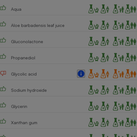
Téléphone mobile -
Smartphone
Aqua
Plaque de cuisson à
induction
Aloe barbadensis leaf juice
Gluconolactone
Climatiseur -
Ventilateur
Propanediol
Antivirus
Glycolic acid
Climatiseur -
Ventilateur
Sodium hydroxide
Glycerin
Xanthan gum