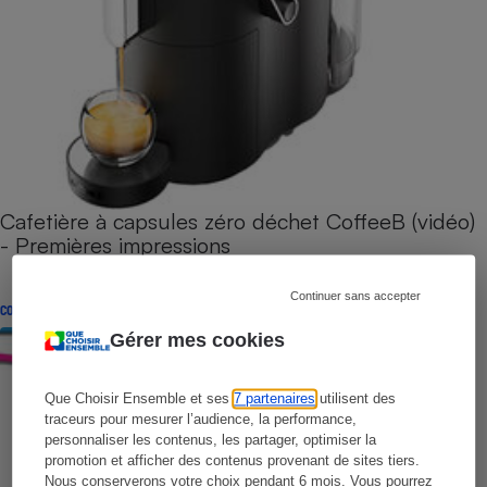
Cafetière à capsules zéro déchet CoffeeB (vidéo)
- Premières impressions
Continuer sans accepter
CONSEILS
Gérer mes cookies
Que Choisir Ensemble et ses
7 partenaires
utilisent des
traceurs pour mesurer l’audience, la performance,
personnaliser les contenus, les partager, optimiser la
promotion et afficher des contenus provenant de sites tiers.
Nous conserverons votre choix pendant 6 mois. Vous pourrez