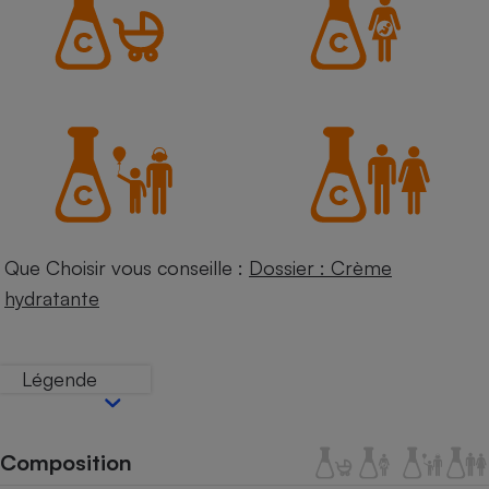
Petit électroménager - U
Complément
alimentaire
Mutuelle
Assurance emprunteur
Matelas
Champagne
bouteille
Banque en 
Que Choisir vous conseille :
Dossier : Crème
Téléviseur
hydratante
Antimoustique
Lave-linge
Légende
Radiateur électrique
Composition