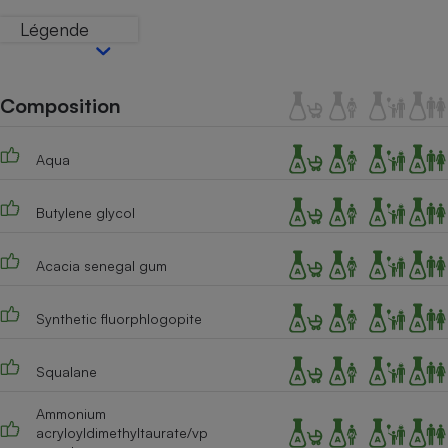
Téléphone mobile -
Légende
Smartphone
Plaque de cuisson à
induction
Composition
Climatiseur -
Aqua
Ventilateur
Butylene glycol
Antivirus
Climatiseur -
Acacia senegal gum
Ventilateur
Synthetic fluorphlogopite
Squalane
Ammonium
acryloyldimethyltaurate/vp