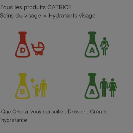
Tous les produits CATRICE
Petit électroménager - U
Complément
Soins du visage
>
Hydratants visage
alimentaire
Mutuelle
Assurance emprunteur
Matelas
Champagne
bouteille
Banque en 
Téléviseur
Antimoustique
Lave-linge
Que Choisir vous conseille :
Dossier : Crème
Radiateur électrique
hydratante