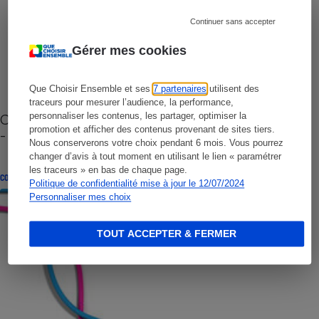
Continuer sans accepter
Gérer mes cookies
Que Choisir Ensemble et ses
7 partenaires
utilisent des
traceurs pour mesurer l’audience, la performance,
Cafetière à capsules zéro déchet CoffeeB (vidéo)
personnaliser les contenus, les partager, optimiser la
promotion et afficher des contenus provenant de sites tiers.
- Premières impressions
Nous conserverons votre choix pendant 6 mois. Vous pourrez
changer d’avis à tout moment en utilisant le lien « paramétrer
les traceurs » en bas de chaque page.
CONSEILS
Politique de confidentialité mise à jour le 12/07/2024
Personnaliser mes choix
TOUT ACCEPTER & FERMER