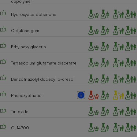
copolymer
Cafetière à expressos
Hydroxyacetophenone
Cellulose gum
Ethylhexylglycerin
Tetrasodium glutamate diacetate
Robot ménager
Benzotriazolyl dodecyl p-cresol
Phenoxyethanol
Tin oxide
Ci 14700